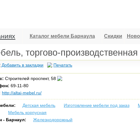
аниях
Каталог мебели Барнаула
Скидки
Ново
бель, торгово-производственная
Добавить в закладки
Печатать
с:
Строителей проспект, 58
фон:
69-11-80
:
http://altai-mebel.ru/
мебели:
Детская мебель
Изготовление мебели под заказ
Мебель корпусная
н - Барнаул:
Железнодорожный