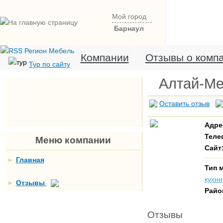
Мой город
Барнаул
Компании
Отзывы о комп
Тур по сайту
Алтай-Ме
Оставить отзыв
Адре
Теле
Меню компании
Сайт
►
Главная
Тип 
кухни
►
Отзывы
Райо
Отзывы