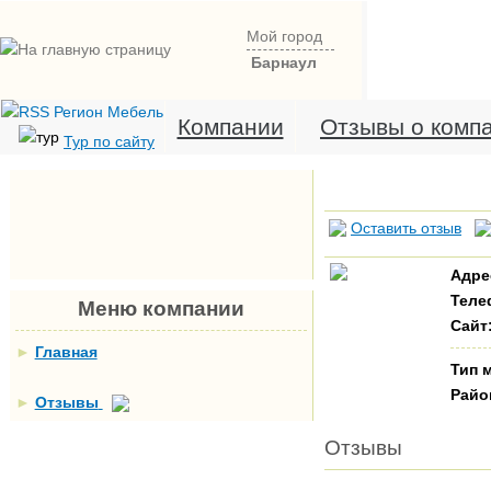
Мой город
Барнаул
Компании
Отзывы о комп
Тур по сайту
Оставить отзыв
Адре
Теле
Меню компании
Сайт
►
Главная
Тип 
Райо
►
Отзывы
Отзывы