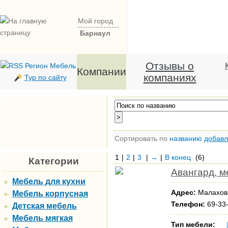
Мой город
Барнаул
Отзывы о
Компании
компаниях
Тур по сайту
Сортировать по
названию
добав
1
|
2
|
3
|
→
|
В конец
(6)
Категории
Авангард, м
Мебель для кухни
►
Адрес:
Малахова
Мебель корпусная
►
Телефон:
69-33-
Детская мебель
►
Мебель мягкая
►
Тип мебели: