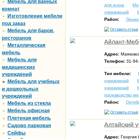
Мебель для ванных
►
для кухни
Ме
комнат
учреждений
Изготовление мебели
►
Район:
Ленин
под заказ
Оставить отзыв
Мебель для баров,
►
ресторанов
Айлант-Меб
Металлическая
►
мебель
Адрес:
Маяковск
Мебель для
►
Телефон:
31-94-
медицинских
Тип мебели:
учреждений
учреждений
Мебель для учебных
►
учреждений
и дошкольных
производство м
учреждений
Район:
Октяб
Мебель из стекла
►
Мебель офисная
►
Оставить отзыв
Плетеная мебель
►
Алтайский у
Садово парковая
►
Сейфы
►
Адрес:
Георгия 