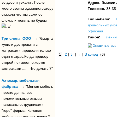
во двор и уехали . После
Адрес:
Эмилии А
моего звонка администратору
Телефон:
33-35-
сказали что мы сами ее
Тип мебели:
сломали менять не будем
дошкольных учр
"
офисная
Район:
Ленин
Три слона, ООО
→ "6марта
купили две кровати с
Оставить отзыв
матрасами ,привезли только
1
|
2
|
3
|
→
|
В конец
(6)
один матрас.Когда привезут
второй неизвестно,кормят
завтраками .......Что делать ?"
Ахтамар, мебельная
фабрика
→ "Мягкая мебель
просто дрянь, все
положительные отзывы
написаны сотрудниками
"горе" фирмы. Кожаная
мебель посыпалась через 2