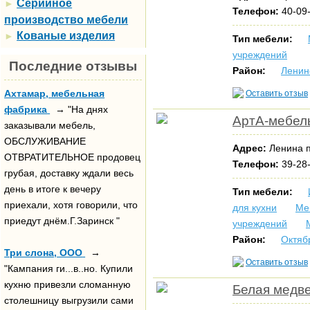
Серийное
►
Телефон:
40-09-
производство мебели
Кованые изделия
►
Тип мебели:
учреждений
Последние отзывы
Район:
Ленин
Ахтамар, мебельная
Оставить отзыв
фабрика
→ "На днях
АртА-мебель
заказывали мебель,
ОБСЛУЖИВАНИЕ
Адрес:
Ленина п
ОТВРАТИТЕЛЬНОЕ продовец
Телефон:
39-28-
грубая, доставку ждали весь
день в итоге к вечеру
Тип мебели:
приехали, хотя говорили, что
для кухни
Ме
приедут днём.Г.Заринск "
учреждений
Район:
Октяб
Три слона, ООО
→
Оставить отзыв
"Кампания ги...в..но. Купили
кухню привезли сломанную
Белая медв
столешницу выгрузили сами