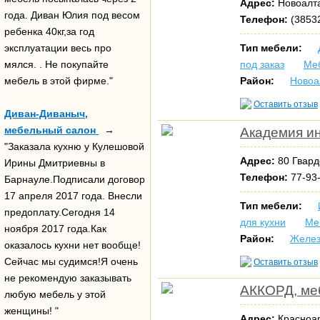
Адрес:
Новоалта
года. Диван Юлия под весом
Телефон:
(38532
ребенка 40кг,за год
эксплуатации весь про
Тип мебели:
мялся. . Не покупайте
под заказ
Меб
мебель в этой фирме."
Район:
Новоа
Оставить отзыв
Диван-Диваныч,
мебельный салон
→
Академия и
"Заказала кухню у Кулешовой
Адрес:
80 Гвард
Ирины Дмитриевны в
Телефон:
77-93-
Барнауле.Подписали договор
17 апреля 2017 года. Внесли
Тип мебели:
предоплату.Сегодня 14
для кухни
Ме
ноября 2017 года.Как
Район:
Желез
оказалось кухни нет вообще!
Сейчас мы судимся!Я очень
Оставить отзыв
не рекомендую заказывать
АККОРД, ме
любую мебель у этой
женщины! "
Адрес:
Красноар