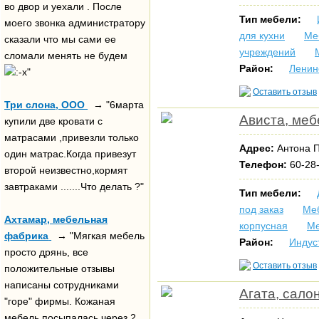
во двор и уехали . После
Тип мебели:
моего звонка администратору
для кухни
Ме
сказали что мы сами ее
учреждений
сломали менять не будем
Район:
Ленин
"
Оставить отзыв
Три слона, ООО
→ "6марта
Ависта, меб
купили две кровати с
матрасами ,привезли только
Адрес:
Антона П
один матрас.Когда привезут
Телефон:
60-28
второй неизвестно,кормят
завтраками .......Что делать ?"
Тип мебели:
под заказ
Меб
Ахтамар, мебельная
корпусная
Ме
фабрика
→ "Мягкая мебель
Район:
Индус
просто дрянь, все
Оставить отзыв
положительные отзывы
написаны сотрудниками
Агата, сало
"горе" фирмы. Кожаная
мебель посыпалась через 2