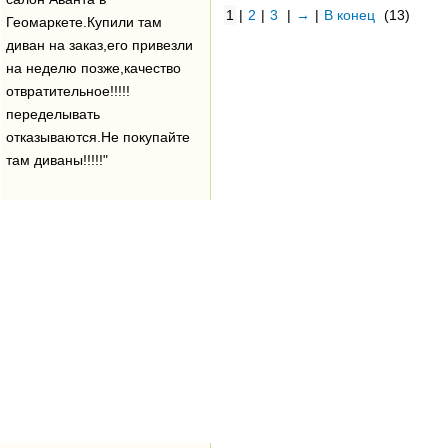
1
|
2
|
3
|
→
|
В конец
(13)
Геомаркете.Купили там
диван на заказ,его привезли
на неделю позже,качество
отвратительное!!!!!
переделывать
отказываются.Не покупайте
там диваны!!!!!"