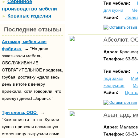
Серийное
►
Тип мебели:
производство мебели
для кухни
Ме
Кованые изделия
►
Район:
Желез
Оставить отзыв
Последние отзывы
Абсолют, О
Ахтамар, мебельная
фабрика
→ "На днях
Адрес:
Красноар
заказывали мебель,
Телефон:
63-58-
ОБСЛУЖИВАНИЕ
ОТВРАТИТЕЛЬНОЕ продовец
Тип мебели:
грубая, доставку ждали весь
под заказ
Меб
день в итоге к вечеру
корпусная
Ме
приехали, хотя говорили, что
Район:
Центр
приедут днём.Г.Заринск "
Оставить отзыв
Три слона, ООО
→
Авангард, м
"Кампания ги...в..но. Купили
кухню привезли сломанную
Адрес:
Малахова
столешницу выгрузили сами
Телефон:
69-33-