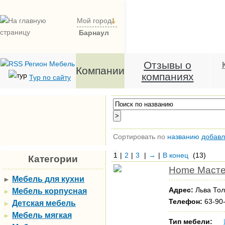
Мой город
Барнаул
Отзывы о
Компании
компаниях
Тур по сайту
Сортировать по
названию
добав
1
|
2
|
3
|
→
|
В конец
(13)
Категории
Home Масте
Мебель для кухни
►
Адрес:
Льва Тол
Мебель корпусная
►
Телефон:
63-90
Детская мебель
►
Мебель мягкая
►
Тип мебели: