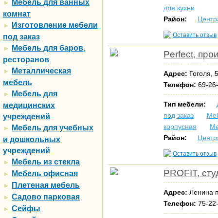
Мебель для ванных
►
для кухни
комнат
Район:
Центр
Изготовление мебели
►
Оставить отзыв
под заказ
Мебель для баров,
►
Perfect, пр
ресторанов
Металлическая
►
Адрес:
Гоголя, 
мебель
Телефон:
69-26
Мебель для
►
Тип мебели:
медицинских
под заказ
Меб
учреждений
корпусная
Ме
Мебель для учебных
►
Район:
Центр
и дошкольных
учреждений
Оставить отзыв
Мебель из стекла
►
PROFIT, сту
Мебель офисная
►
Плетеная мебель
►
Адрес:
Ленина п
Садово парковая
►
Телефон:
75-22-
Сейфы
►