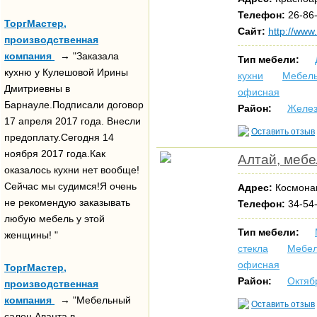
Телефон:
26-86-
ТоргМастер,
Сайт:
http://www.
производственная
компания
→ "Заказала
Тип мебели:
кухню у Кулешовой Ирины
кухни
Мебель
Дмитриевны в
офисная
Барнауле.Подписали договор
Район:
Желез
17 апреля 2017 года. Внесли
Оставить отзыв
предоплату.Сегодня 14
ноября 2017 года.Как
Алтай, меб
оказалось кухни нет вообще!
Сейчас мы судимся!Я очень
Адрес:
Космонав
не рекомендую заказывать
Телефон:
34-54-
любую мебель у этой
Тип мебели:
женщины! "
стекла
Мебел
офисная
ТоргМастер,
Район:
Октяб
производственная
компания
→ "Мебельный
Оставить отзыв
салон Аванта в