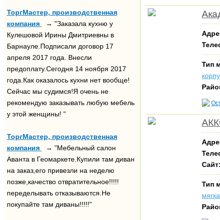
ТоргМастер, производственная
Ака
компания
→ "Заказала кухню у
Адре
Кулешовой Ирины Дмитриевны в
Теле
Барнауле.Подписали договор 17
апреля 2017 года. Внесли
Тип 
предоплату.Сегодня 14 ноября 2017
корп
года.Как оказалось кухни нет вообще!
Райо
Сейчас мы судимся!Я очень не
рекомендую заказывать любую мебель
Ос
у этой женщины! "
АКК
ТоргМастер, производственная
Адре
компания
→ "Мебельный салон
Теле
Аванта в Геомаркете.Купили там диван
Сайт
на заказ,его привезли на неделю
позже,качество отвратительное!!!!!
Тип 
переделывать отказываются.Не
мягк
покупайте там диваны!!!!!"
Райо