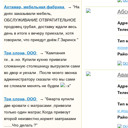
Ос
Ахтамар, мебельная фабрика
→ "На
Абс
днях заказывали мебель,
ОБСЛУЖИВАНИЕ ОТВРАТИТЕЛЬНОЕ
Адре
продовец грубая, доставку ждали весь
Теле
день в итоге к вечеру приехали, хотя
говорили, что приедут днём.Г.Заринск "
Тип 
кухни
Три слона, ООО
→ "Кампания
Райо
ги...в..но. Купили кухню привезли
Ос
сломанную столешницу выгрузили сами
во двор и уехали . После моего звонка
Ава
администратору сказали что мы сами
ее сломали менять не будем
"
Адре
Теле
Три слона, ООО
→ "6марта купили
Тип 
две кровати с матрасами ,привезли
и до
только один матрас.Когда привезут
Райо
второй неизвестно,кормят завтраками
.......Что делать ?"
Ос