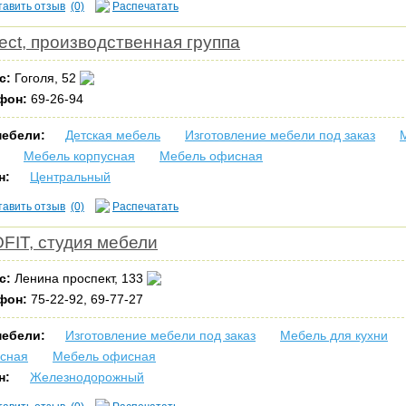
тавить отзыв
(0)
Распечатать
fect, производственная группа
с:
Гоголя, 52
фон:
69-26-94
мебели:
Детская мебель
Изготовление мебели под заказ
Мебель корпусная
Мебель офисная
н:
Центральный
тавить отзыв
(0)
Распечатать
FIT, студия мебели
с:
Ленина проспект, 133
фон:
75-22-92, 69-77-27
мебели:
Изготовление мебели под заказ
Мебель для кухни
усная
Мебель офисная
н:
Железнодорожный