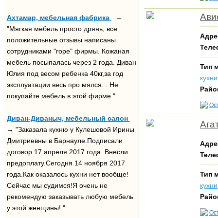
Ави
Ахтамар, мебельная фабрика
→
"Мягкая мебель просто дрянь, все
Адре
положительные отзывы написаны
Теле
сотрудниками "горе" фирмы. Кожаная
мебель посыпалась через 2 года. Диван
Тип 
Юлия под весом ребенка 40кг,за год
кухни
эксплуатации весь про мялся. . Не
Райо
покупайте мебель в этой фирме."
Ос
Диван-Диваныч, мебельный салон
Ага
→ "Заказала кухню у Кулешовой Ирины
Дмитриевны в Барнауле.Подписали
Адре
договор 17 апреля 2017 года. Внесли
Теле
предоплату.Сегодня 14 ноября 2017
года.Как оказалось кухни нет вообще!
Тип 
Сейчас мы судимся!Я очень не
кухни
рекомендую заказывать любую мебель
Райо
у этой женщины! "
Ос