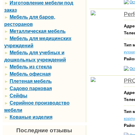
Ос
Изготовление мебели под
►
заказ
Per
Мебель для баров,
►
ресторанов
Адре
Металлическая мебель
►
Теле
Мебель для медицинских
►
Тип 
учреждений
кухни
Мебель для учебных и
►
Райо
дошкольных учреждений
Мебель из стекла
►
Ос
Мебель офисная
►
PRO
Плетеная мебель
►
Садово парковая
►
Адре
Сейфы
►
Теле
Серийное производство
►
мебели
Тип 
Кованые изделия
►
корп
Райо
Последние отзывы