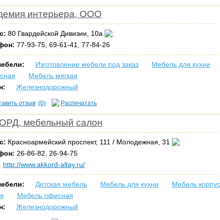
демия интерьера, ООО
с:
80 Гвардейской Дивизии, 10а
фон:
77-93-75, 69-61-41, 77-84-26
мебели:
Изготовление мебели под заказ
Мебель для кухни
усная
Мебель мягкая
н:
Железнодорожный
тавить отзыв
(0)
Распечатать
ОРД, мебельный салон
с:
Красноармейский проспект, 111 / Молодежная, 31
фон:
26-86-82, 26-94-75
:
http://www.akkord-altay.ru/
мебели:
Детская мебель
Мебель для кухни
Мебель корпу
ая
Мебель офисная
н:
Железнодорожный