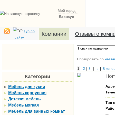
Мой город
Барнаул
Тур по
Компании
Отзывы о комп
сайту
Сортировать по
назва
1
|
2
|
3
|
→
|
В коне
Hom
Категории
Адре
Мебель для кухни
►
Теле
Мебель корпусная
►
Детская мебель
►
Тип 
Мебель мягкая
►
Райо
Мебель для ванных комнат
►