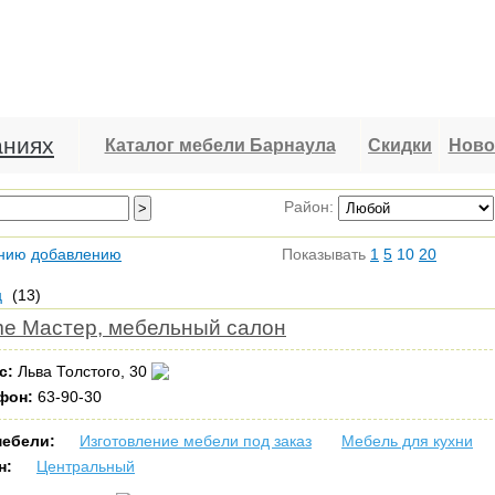
аниях
Каталог мебели Барнаула
Скидки
Ново
Район:
нию
добавлению
Показывать
1
5
10
20
ц
(13)
e Мастер, мебельный салон
с:
Льва Толстого, 30
фон:
63-90-30
мебели:
Изготовление мебели под заказ
Мебель для кухни
н:
Центральный