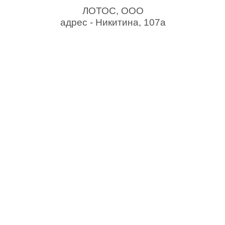
ЛОТОС, ООО
aдрес - Никитина, 107а