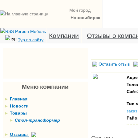
Мой город
Новосибирск
Компании
Отзывы о компа
Тур по сайту
Оставить отзыв
Адре
Теле
Меню компании
Сайт
►
Главная
Тип 
►
Новости
заказ
►
Товары
Райо
►
Стол-трансформер
►
Отзывы