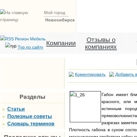
Мой город
Новосибирск
Отзывы о
Компании
компаниях
Тур по сайту
Коментировать
Добавить в
Габон имеет бли
Разделы
красного, или 
истинным пород
Статьи
►
прямоволокнист
Полезные советы
►
разрезах заметен
Словарь терминов
►
Плотность габона в сухом состо
механическим свойствам габон с