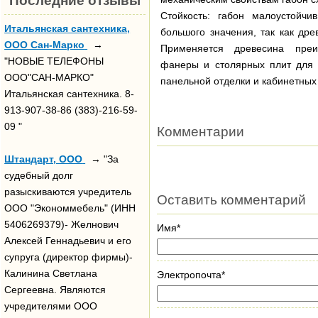
Последние отзывы
Стойкость: габон малоустойчи
Итальянская сантехника,
большого значения, так как дре
ООО Сан-Марко
→
Применяется древесина преи
"НОВЫЕ ТЕЛЕФОНЫ
фанеры и столярных плит для 
ООО"САН-МАРКО"
панельной отделки и кабинетных 
Итальянская сантехника. 8-
913-907-38-86 (383)-216-59-
09 "
Комментарии
Штандарт, ООО
→ "За
судебный долг
разыскиваются учредитель
Оставить комментарий
ООО "Экономмебель" (ИНН
5406269379)- Желнович
Имя*
Алексей Геннадьевич и его
супруга (директор фирмы)-
Калинина Светлана
Электропочта*
Сергеевна. Являются
учредителями ООО