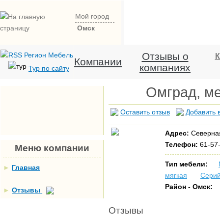
Мой город
Омск
Отзывы о
К
Компании
компаниях
Тур по сайту
Омград, м
Оставить отзыв
Добавить 
Адрес:
Северная
Телефон:
61-57-
Меню компании
Тип мебели:
►
Главная
мягкая
Серий
Район - Омск:
►
Отзывы
Отзывы