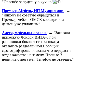
"Спасибо за чудесную кухню!
"
Премьер-Мебель, ИП Мухорьямов
→
"никому не советую обращаться в
Премьер-мебель ОМСК косо,криво,а
деньги уже уплочены"
Алеся, мебельный салон
→ "Заказали
прихожую Лондон ВИЗА-6,при
распаковки боковая стенка шкафа
оказалась раздавленной.Сборщик
сфотографировал и сказал что передаст в
отдел качества на замену. Прошло 3
недели,а ответа нет. Телефон не отвечает."