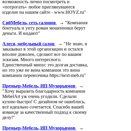
возможность лично посмотреть и
«потрогать» любое приглянувшееся
изделие на нашем сайте - www.HOYZ.ru"
СибМебель, сеть салонов
→ "Компания
бонтуаль и унту роман мошенники берут
деньги. И кидают"
Алеся, мебельный салон
→ "Не знаю, я
заказывал в этой организации и остался
вполне доволен, сделают все по вашим
эскизам. Много интересного.
Единственный минус это долгая доставка,
но это уже не вина компании это вина
компании перевозчика https://next-meb.ru"
Премьер-Мебель, ИП Мухорьямов
→
"Хочу выразить благодарность компании
MebelArt уж очень угодили. Сделали
кухню быстро! С дизайном не ошиблись,
всё идеально сочетается. Спасибо вашей
команде за качественный подход к своему
делу!"
Премьер-Мебель, ИП Мухорьямов
→