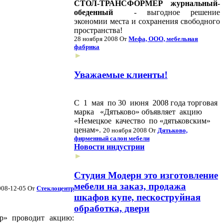
СТОЛ-ТРАНСФОРМЕР
журнальный-
обеденный
- выгодное решение
экономии места и сохранения свободного
пространства!
28 ноября 2008
От
Мефа, ООО, мебельная
фабрика
►
Уважаемые клиенты!
С 1 мая по 30 июня 2008 года торговая
марка «Дятьково» объявляет акцию
«Немецкое качество по «дятьковским»
ценам».
20 ноября 2008
От
Дятьково,
фирменный салон мебели
Новости индустрии
►
Студия Модерн это изготовление
мебели на заказ, продажа
008-12-05
От
Стеклоцентр
шкафов купе, пескоструйная
обработка, двери
р» проводит акцию: