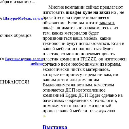
бря в изданиях...
Многие компании сейчас предлагают
изготовить
шкафы купе на заказ
но , не
бросайтесь на первое попавшееся
От
Шатура-Мебель, салон
объявление. Если вы хотите
заказать
шкаф
, внимательно ознакомьтесь с из
тем, каких материалов будет
вочных образцов
производиться ваша мебель, какие
технологии будут использоваться. Если в
вашей мебели использоваться будет
пластик, то можно порекомендовать
пластик компании FRIZZZ, он изготовлен
От
Вкусные кухни, салон
мебели
согласно всем необходимым из нормам,
экологически чистых материалов,
которые не принесут вреда ни вам, ни
вашим детям или домашним
ОНИЖАЮТСЯ!
Выдающимся животным. качеством
отличается ДСП изготовленное
компанией Egger. ДСП Egger сделано на
базе самых современных технологий,
поможет что продлить жизненный
процесс вашей мебели.
16 ноября 2009
►
Выставка