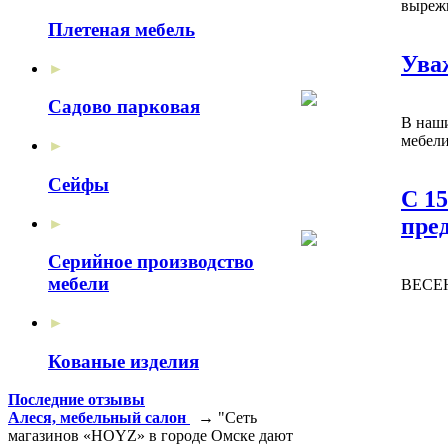
вырежи
Плетеная мебель
Ува
►
Садово парковая
В наши
мебели
►
Сейфы
С 15
пре
►
Серийное производство
мебели
ВЕСЕ
►
Кованые изделия
Последние отзывы
Алеся, мебельный салон
→ "Сеть
магазинов «HOYZ» в городе Омске дают