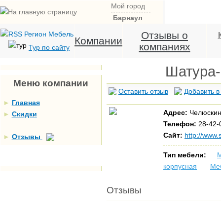
Мой город
Барнаул
Отзывы о
Компании
компаниях
Тур по сайту
Шатура-
Меню компании
Оставить отзыв
Добавить в
►
Главная
Адрес:
Челюскин
►
Скидки
Телефон:
28-42-
Сайт:
http://www.
►
Отзывы
Тип мебели:
М
корпусная
Ме
Отзывы