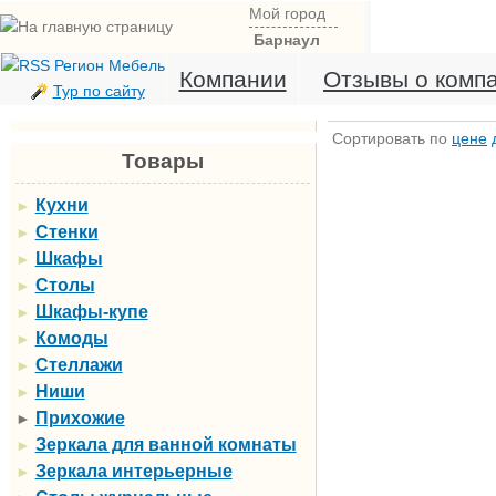
Мой город
Барнаул
Компании
Отзывы о комп
Тур по сайту
Сортировать по
цене
Товары
Кухни
►
Стенки
►
Шкафы
►
Столы
►
Шкафы-купе
►
Комоды
►
Стеллажи
►
Ниши
►
Прихожие
►
Зеркала для ванной комнаты
►
Зеркала интерьерные
►