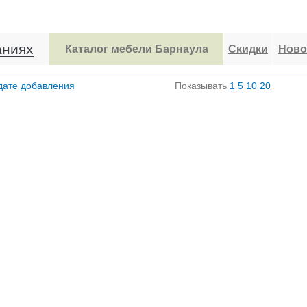
аниях
Каталог мебели Барнаула
Скидки
Ново
дате добавления
Показывать
1
5
10
20