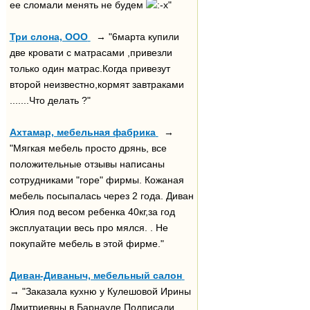
ее сломали менять не будем
"
Три слона, ООО
→ "6марта купили
две кровати с матрасами ,привезли
только один матрас.Когда привезут
второй неизвестно,кормят завтраками
.......Что делать ?"
Ахтамар, мебельная фабрика
→
"Мягкая мебель просто дрянь, все
положительные отзывы написаны
сотрудниками "горе" фирмы. Кожаная
мебель посыпалась через 2 года. Диван
Юлия под весом ребенка 40кг,за год
эксплуатации весь про мялся. . Не
покупайте мебель в этой фирме."
Диван-Диваныч, мебельный салон
→ "Заказала кухню у Кулешовой Ирины
Дмитриевны в Барнауле.Подписали