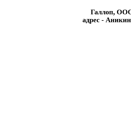
Галлоп, ОО
aдрес - Аникин