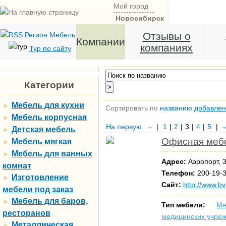
Мой город
Новосибирск
Отзывы о
Компании
компаниях
Тур по сайту
Категории
Мебель для кухни
►
Сортировать по
названию
добавле
Мебель корпусная
►
На первую
←
|
1
|
2
|
3
|
4
|
5
|
Детская мебель
►
Офисная меб
Мебель мягкая
►
Мебель для ванных
►
Адрес:
Аэропорт, 
комнат
Телефон:
200-19-3
Изготовление
►
Сайт:
http://www.bv
мебели под заказ
Мебель для баров,
►
Тип мебели:
Ме
ресторанов
медицинских учре
Металлическая
►