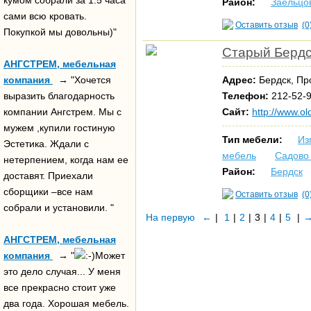
кумом собрали за 1.5 часа
Район:
Заельцо
сами всю кровать.
Оставить отзыв
(0
Покупкой мы довольны)"
Старый Бердс
АНГСТРЕМ, мебельная
компания
→ "Хочется
Адрес:
Бердск, П
выразить благодарность
Телефон:
212-52-99
компании Ангстрем. Мы с
Сайт:
http://www.ol
мужем ,купили гостиную
Тип мебели:
Из
Эстетика. Ждали с
мебель
Садово
нетерпением, когда нам ее
Район:
Бердск
доставят. Приехали
сборщики –все нам
Оставить отзыв
(0
собрали и установили. "
На первую
←
|
1
|
2
|
3
|
4
|
5
|
АНГСТРЕМ, мебельная
компания
→ "
Может
это дело случая... У меня
все прекрасно стоит уже
два года. Хорошая мебель.