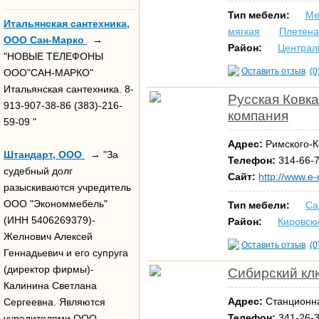
Тип мебели:
Ме
Итальянская сантехника,
мягкая
Плетена
ООО Сан-Марко
→
Район:
Централ
"НОВЫЕ ТЕЛЕФОНЫ
Оставить отзыв
(0
ООО"САН-МАРКО"
Итальянская сантехника. 8-
Русская Ковк
913-907-38-86 (383)-216-
компания
59-09 "
Адрес:
Римского-Ко
Штандарт, ООО
→ "За
Телефон:
314-66-7
судебный долг
Сайт:
http://www.e-
разыскиваются учредитель
ООО "Экономмебель"
Тип мебели:
Са
(ИНН 5406269379)-
Район:
Кировск
Желнович Алексей
Оставить отзыв
(0
Геннадьевич и его супруга
(директор фирмы)-
Сибирский кл
Калинина Светлана
Адрес:
Станционна
Сергеевна. Являются
Телефон:
341-26-
учредителями ООО