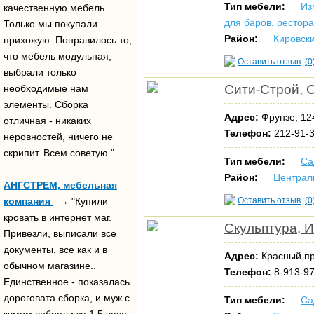
Тип мебели:
Из
качественную мебель.
для баров, рестор
Только мы покупали
Район:
Кировск
прихожую. Понравилось то,
что мебель модульная,
Оставить отзыв
(0
выбрали только
Сити-Строй,
необходимые нам
элементы. Сборка
Адрес:
Фрунзе, 12
отличная - никаких
Телефон:
212-91-3
неровностей, ничего не
скрипит. Всем советую."
Тип мебели:
Са
Район:
Централ
АНГСТРЕМ, мебельная
компания
→ "Купили
Оставить отзыв
(0
кровать в интернет маг.
Скульптура, И
Привезли, выписали все
документы, все как и в
Адрес:
Красный пр
обычном магазине..
Телефон:
8-913-97
Единственное - показалась
дороговата сборка, и муж с
Тип мебели:
Са