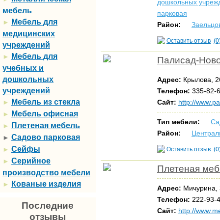
дошкольных учреж
мебель
парковая
Мебель для
►
Район:
Заельцо
медицинских
Оставить отзыв
(0
учреждений
Мебель для
►
Палисад-Нов
учебных и
дошкольных
Адрес:
Крылова, 
учреждений
Телефон:
335-82-6
Мебель из стекла
►
Сайт:
http://www.pa
Мебель офисная
►
Тип мебели:
Са
Плетеная мебель
►
Район:
Централ
Садово парковая
►
Сейфы
►
Оставить отзыв
(0
Серийное
►
Плетеная меб
производство мебели
Кованые изделия
►
Адрес:
Мичурина,
Телефон:
222-93-4
Последние
Сайт:
http://www.me
отзывы