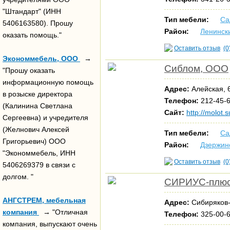
"Штандарт" (ИНН
Тип мебели:
Са
5406163580). Прошу
Район:
Ленинск
оказать помощь."
Оставить отзыв
(0
Экономмебель, ООО
→
Сиблом, ООО
"Прошу оказать
информационную помощь
Адрес:
Алейская, 
в розыске директора
Телефон:
212-45-
(Калинина Светлана
Сайт:
http://molot.s
Сергеевна) и учредителя
(Желнович Алексей
Тип мебели:
Са
Григорьевич) ООО
Район:
Дзержин
"Экономмебель, ИНН
Оставить отзыв
(0
5406269379 в связи с
долгом. "
СИРИУС-плю
АНГСТРЕМ, мебельная
Адрес:
Сибиряков-
компания
→ "Отличная
Телефон:
325-00-
компания, выпускают очень