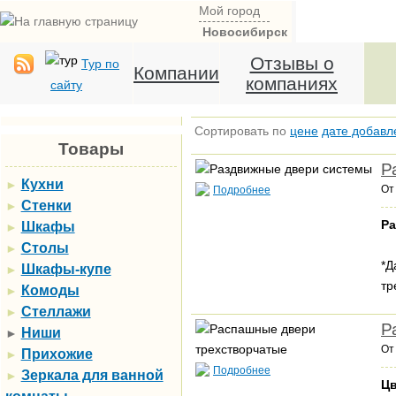
Мой город
Новосибирск
Отзывы о
Тур по
Компании
компаниях
сайту
Сортировать по
цене
дате добавл
Товары
Р
Кухни
►
О
Подробнее
Стенки
►
Ра
Шкафы
►
Столы
►
*Д
Шкафы-купе
►
тр
Комоды
►
Стеллажи
►
Р
Ниши
►
О
Прихожие
►
Подробнее
Зеркала для ванной
►
Ц