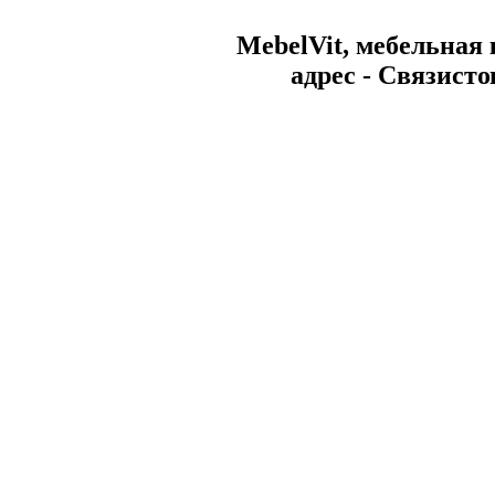
MebelVit, мебельная
aдрес - Связисто