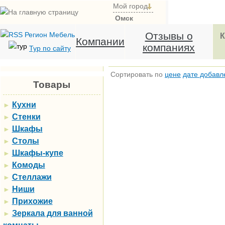
Мой город
Омск
Отзывы о
К
Компании
компаниях
Тур по сайту
Сортировать по
цене
дате добавл
Товары
Кухни
►
Стенки
►
Шкафы
►
Столы
►
Шкафы-купе
►
Комоды
►
Стеллажи
►
Ниши
►
Прихожие
►
Зеркала для ванной
►