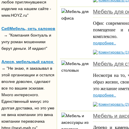
Коментировать (1)
любое приглянувшееся
изделие на нашем сайте -
Мебель для 
www.HOYZ.ru"
Офис современно
СибМебель, сеть салонов
помещение и к
→ "Компания бонтуаль и
комплексно.
унту роман мошенники
подробнее..
берут деньги. И кидают"
Коментировать (1)
Алеся, мебельный салон
Мебель для с
→ "Не знаю, я заказывал в
этой организации и остался
Несмотря на то, 
вполне доволен, сделают
образ жизни, сво
все по вашим эскизам.
это желание иметь
Много интересного.
подробнее..
Единственный минус это
Коментировать (2)
долгая доставка, но это уже
не вина компании это вина
Мебель и акс
компании перевозчика
Дерево и камень
https://next-meb.ru"