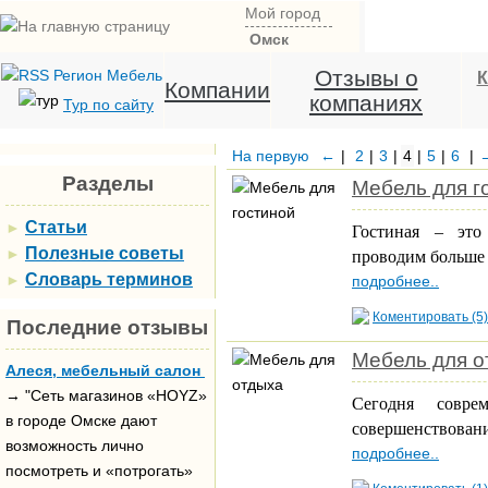
Мой город
Омск
Отзывы о
К
Компании
компаниях
Тур по сайту
На первую
←
|
2
|
3
|
4
|
5
|
6
|
Разделы
Мебель для г
Статьи
►
Гостиная – эт
Полезные советы
►
проводим больше 
Словарь терминов
►
подробнее..
Коментировать (5)
Последние отзывы
Мебель для о
Алеся, мебельный салон
→ "Сеть магазинов «HOYZ»
Сегодня совре
в городе Омске дают
совершенствован
возможность лично
подробнее..
посмотреть и «потрогать»