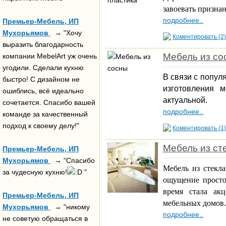
завоевать призна
подробнее..
Премьер-Мебель, ИП
Мухорьямов
→ "Хочу
Коментировать (2)
выразить благодарность
Мебель из со
компании MebelArt уж очень
угодили. Сделали кухню
В связи с попул
быстро! С дизайном не
изготовления 
ошиблись, всё идеально
актуальной.
сочетается. Спасибо вашей
подробнее..
команде за качественный
подход к своему делу!"
Коментировать (1)
Мебель из ст
Премьер-Мебель, ИП
Мухорьямов
→ "Спасибо
Мебель из стекл
за чудесную кухню!
"
ощущение простор
время стала ак
Премьер-Мебель, ИП
мебельных домов.
Мухорьямов
→ "никому
подробнее..
не советую обращаться в