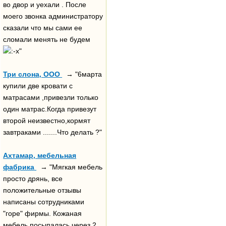
во двор и уехали . После
моего звонка администратору
сказали что мы сами ее
сломали менять не будем
"
Три слона, ООО
→ "6марта
купили две кровати с
матрасами ,привезли только
один матрас.Когда привезут
второй неизвестно,кормят
завтраками .......Что делать ?"
Ахтамар, мебельная
фабрика
→ "Мягкая мебель
просто дрянь, все
положительные отзывы
написаны сотрудниками
"горе" фирмы. Кожаная
мебель посыпалась через 2