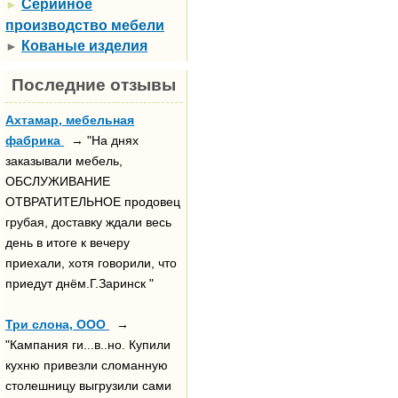
Серийное
►
производство мебели
Кованые изделия
►
Последние отзывы
Ахтамар, мебельная
фабрика
→ "На днях
заказывали мебель,
ОБСЛУЖИВАНИЕ
ОТВРАТИТЕЛЬНОЕ продовец
грубая, доставку ждали весь
день в итоге к вечеру
приехали, хотя говорили, что
приедут днём.Г.Заринск "
Три слона, ООО
→
"Кампания ги...в..но. Купили
кухню привезли сломанную
столешницу выгрузили сами