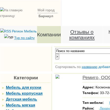
Мой город
Барнаул
Отзывы о
Компании
компаниях
Тур по сайту
Сортировать по
названию
добав
Ремиго, ОО
Категории
Адрес:
Космонав
Мебель для кухни
►
Телефон:
33-72-
Мебель корпусная
►
Детская мебель
►
Тип мебели:
Мебель мягкая
►
Район:
Ленин