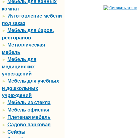
Мебель для ванных
►
Оставить отзыв
комнат
Изготовление мебели
►
под заказ
Мебель для баров,
►
ресторанов
Металлическая
►
мебель
Мебель для
►
медицинских
учреждений
Мебель для учебных
►
и дошкольных
учреждений
Мебель из стекла
►
Мебель офисная
►
Плетеная мебель
►
Садово парковая
►
Сейфы
►