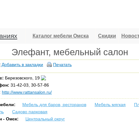
аниях
Каталог мебели Омска
Скидки
Новос
Элефант, мебельный салон
Добавить в закладки
Печатать
с:
Березовского, 19
фон:
31-42-03, 30-57-86
:
http://www.rattansalon.ru/
мебели:
Мебель для баров, ресторанов
Мебель мягкая
Пл
ль
Садово парковая
н - Омск:
Центральный округ