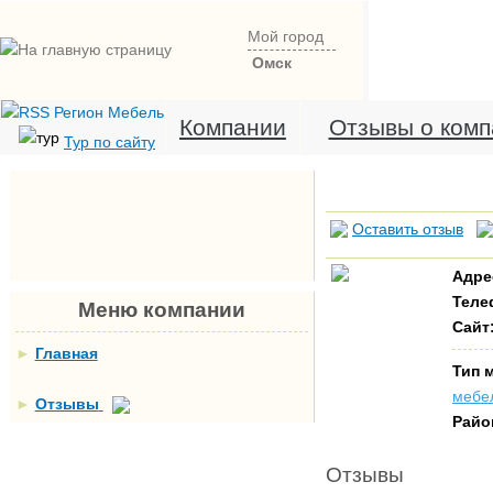
Мой город
Омск
Компании
Отзывы о комп
Тур по сайту
Оставить отзыв
Адре
Теле
Меню компании
Сайт
►
Главная
Тип 
мебе
►
Отзывы
Райо
Отзывы