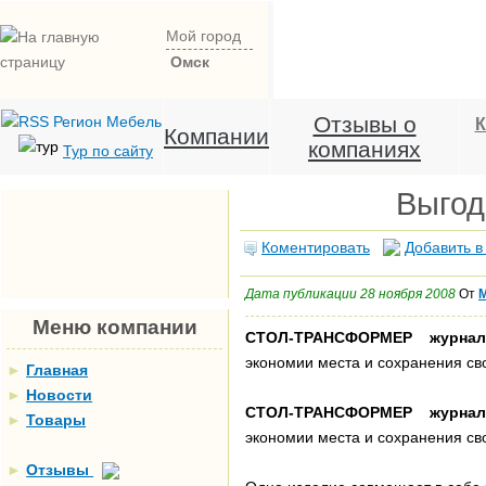
Мой город
Омск
Отзывы о
К
Компании
компаниях
Тур по сайту
Выгод
Коментировать
Добавить в
Дата публикации 28 ноября 2008
От
М
Меню компании
СТОЛ-ТРАНСФОРМЕР
журна
экономии места и сохранения св
►
Главная
►
Новости
СТОЛ-ТРАНСФОРМЕР
журна
►
Товары
экономии места и сохранения св
►
Отзывы