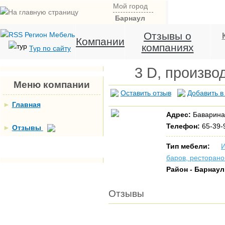
Мой город
Барнаул
Отзывы о
Компании
компаниях
Тур по сайту
3 D, произво
Меню компании
Оставить отзыв
Добавить в
►
Главная
Адрес:
Баварина
Телефон:
65-39-9
►
Отзывы
Тип мебели:
И
баров, ресторано
Район - Барнау
Отзывы