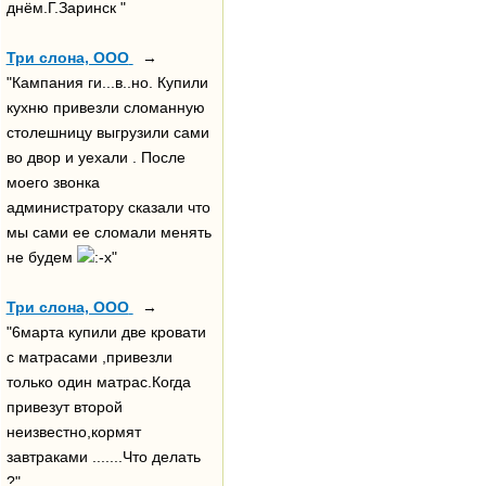
днём.Г.Заринск "
Три слона, ООО
→
"Кампания ги...в..но. Купили
кухню привезли сломанную
столешницу выгрузили сами
во двор и уехали . После
моего звонка
администратору сказали что
мы сами ее сломали менять
не будем
"
Три слона, ООО
→
"6марта купили две кровати
с матрасами ,привезли
только один матрас.Когда
привезут второй
неизвестно,кормят
завтраками .......Что делать
?"