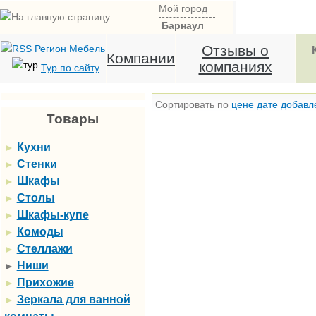
Мой город
Барнаул
Отзывы о
Компании
компаниях
Тур по сайту
Сортировать по
цене
дате добавл
Товары
Кухни
►
Стенки
►
Шкафы
►
Столы
►
Шкафы-купе
►
Комоды
►
Стеллажи
►
Ниши
►
Прихожие
►
Зеркала для ванной
►