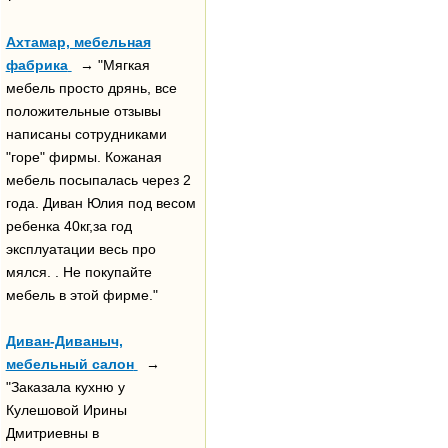
Ахтамар, мебельная
фабрика
→ "Мягкая
мебель просто дрянь, все
положительные отзывы
написаны сотрудниками
"горе" фирмы. Кожаная
мебель посыпалась через 2
года. Диван Юлия под весом
ребенка 40кг,за год
эксплуатации весь про
мялся. . Не покупайте
мебель в этой фирме."
Диван-Диваныч,
мебельный салон
→
"Заказала кухню у
Кулешовой Ирины
Дмитриевны в