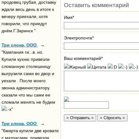
продовец грубая, доставку
Оставить комментарий
ждали весь день в итоге к
вечеру приехали, хотя
Имя*
говорили, что приедут
днём.Г.Заринск "
Электропочта*
Три слона, ООО
→
"Кампания ги...в..но.
Ваш комментарий*
Купили кухню привезли
сломанную столешницу
выгрузили сами во двор и
уехали . После моего
звонка администратору
сказали что мы сами ее
сломали менять не будем
"
Три слона, ООО
→
"6марта купили две кровати
с матрасами ,привезли