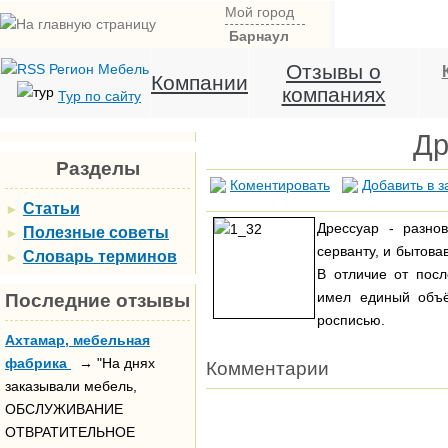
Мой город
Барнаул
Отзывы о
Компании
компаниях
Тур по сайту
Др
Разделы
Коментировать
Добавить в з
Статьи
►
Дрессуар - разно
Полезные советы
►
серванту, и бытова
Словарь терминов
►
В отличие от пос
имел единый объё
Последние отзывы
росписью.
Ахтамар, мебельная
фабрика
→ "На днях
Комментарии
заказывали мебель,
ОБСЛУЖИВАНИЕ
ОТВРАТИТЕЛЬНОЕ