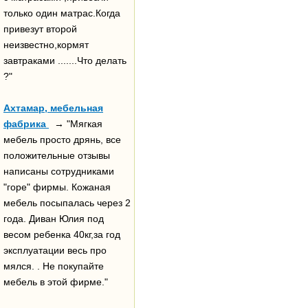
только один матрас.Когда
привезут второй
неизвестно,кормят
завтраками .......Что делать
?"
Ахтамар, мебельная
фабрика
→ "Мягкая
мебель просто дрянь, все
положительные отзывы
написаны сотрудниками
"горе" фирмы. Кожаная
мебель посыпалась через 2
года. Диван Юлия под
весом ребенка 40кг,за год
эксплуатации весь про
мялся. . Не покупайте
мебель в этой фирме."