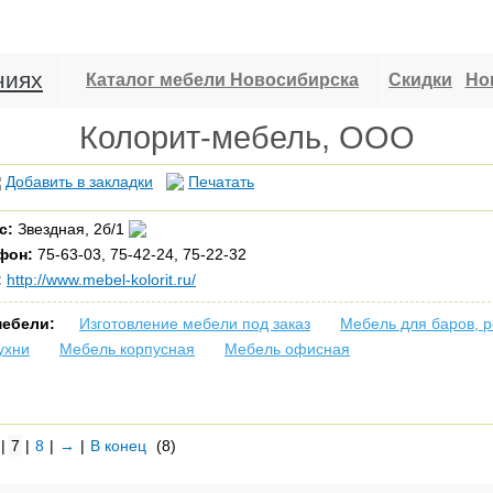
ниях
Каталог мебели Новосибирска
Скидки
Но
Колорит-мебель, ООО
Добавить в закладки
Печатать
с:
Звездная, 2б/1
фон:
75-63-03, 75-42-24, 75-22-32
:
http://www.mebel-kolorit.ru/
мебели:
Изготовление мебели под заказ
Мебель для баров, 
ухни
Мебель корпусная
Мебель офисная
|
7
|
8
|
→
|
В конец
(8)