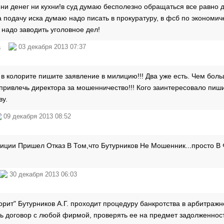
 ни денег ни кухни!в суд думаю бесполезно обращаться все равно 
а подачу иска думаю надо писать в прокуратуру, в фсб по экономи
 надо заводить уголовное дел!
ина
03 декабря 2013 07:37
 в колорите пишите заявление в милицию!!! Два уже есть. Чем бол
привлечь директора за мошенничество!!! Кого заинтересовало пиши
ву.
09 декабря 2013 08:52
иции Пришел Отказ В Том,что Бутурников Не Мошенник...просто 
30 декабря 2013 06:03
ит" Бутурников А.Г. проходит процедуру банкротства в арбитражн
ь договор с любой фирмой, проверять ее на предмет задолженност