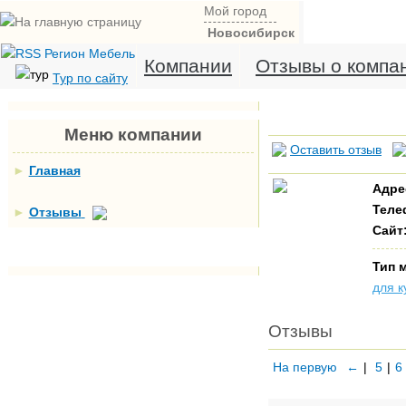
Мой город
Новосибирск
Компании
Отзывы о компа
Тур по сайту
Меню компании
Оставить отзыв
►
Главная
Адре
Теле
►
Отзывы
Сайт
Тип 
для к
Отзывы
На первую
←
|
5
|
6