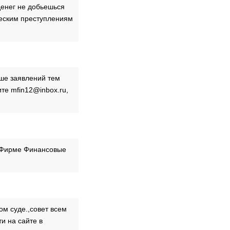
денег не добьешься
ческим преступлениям
ьше заявлений тем
те mfin12@inbox.ru,
В Фирме Финансовые
ом суде.,совет всем
и на сайте в