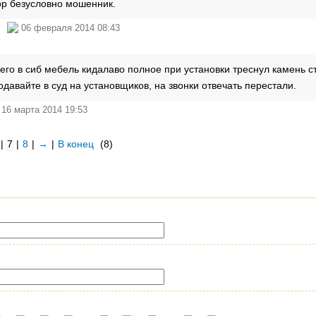
ор безусловно мошенник.
на
06 февраля 2014 08:43
его в сиб мебель кидалаво полное при установки треснул камень 
одавайте в суд на установщиков, на звонки отвечать перестали.
16 марта 2014 19:53
|
7
|
8
|
→
|
В конец
(8)