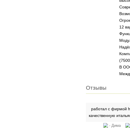
Высок
Совр
Возмо
Огро
12 ва
Функц
Моду
Надёж
Компа
(7500
В ООО
Межд
Отзывы
работал с фирмой htt
качественную италь
- Дима