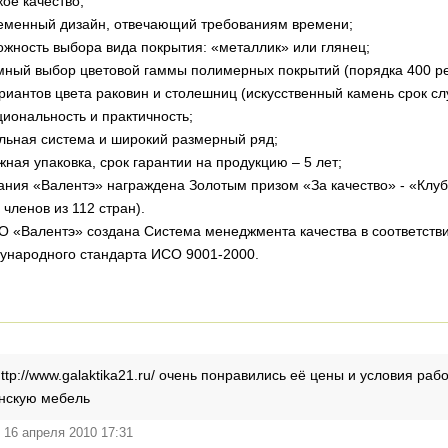
ое качество;
еменный дизайн, отвечающий требованиям времени;
жность выбора вида покрытия: «металлик» или глянец;
мный выбор цветовой гаммы полимерных покрытий (порядка 400 р
риантов цвета раковин и столешниц
(искусственный камень срок слу
иональность и практичность;
льная система и широкий размерный ряд;
ная упаковка, срок гарантии на продукцию – 5 лет;
ния «Валентэ» награждена Золотым призом «За качество» - «Клуб
 членов из 112 стран).
 «Валентэ» создана Система менеджмента качества в соответств
ународного стандарта ИСО 9001-2000.
p://www.galaktika21.ru/ очень понравились её цены и условия раб
янскую мебель
16 апреля 2010 17:31