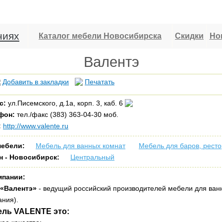
ниях
Каталог мебели Новосибирска
Скидки
Но
Валентэ
Добавить в закладки
Печатать
с:
ул.Писемского, д.1а, корп. 3, каб. 6
фон:
тел./факс (383) 363-04-30 моб.
:
http://www.valente.ru
мебели:
Мебель для ванных комнат
Мебель для баров, рест
н - Новосибирск:
Центральный
мпании:
«Валентэ»
- ведущий российский производителей
мебели для ван
ния).
ель VALENTE это: