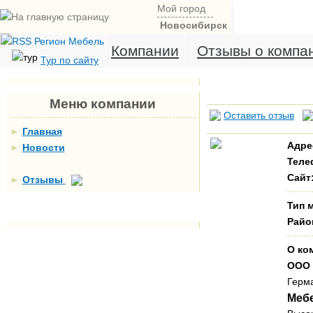
Мой город
Новосибирск
Компании
Отзывы о компа
Тур по сайту
Меню компании
Оставить отзыв
►
Главная
Адре
►
Новости
Теле
Сайт
►
Отзывы
Тип 
Райо
О ко
ООО 
Герма
Меб