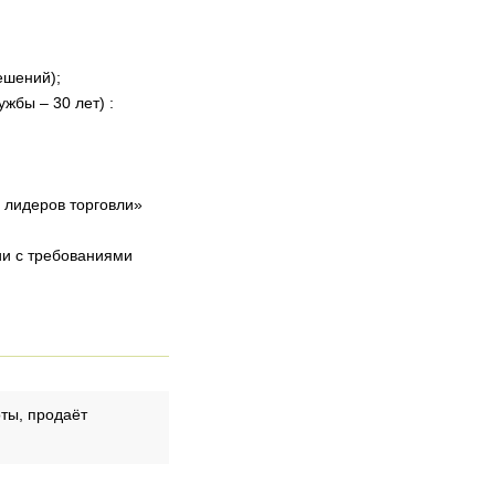
ешений);
жбы – 30 лет) :
 лидеров торговли»
ии с требованиями
оты, продаёт