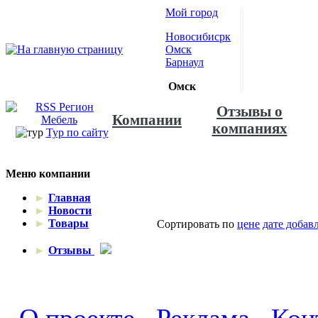
Мой город
Новосибисрк
Омск
Барнаул
Омск
Отзывы о
Компании
компаниях
Тур по сайту
Меню компании
►
Главная
►
Новости
►
Товары
Сортировать по
цене
дате добав
►
Отзывы