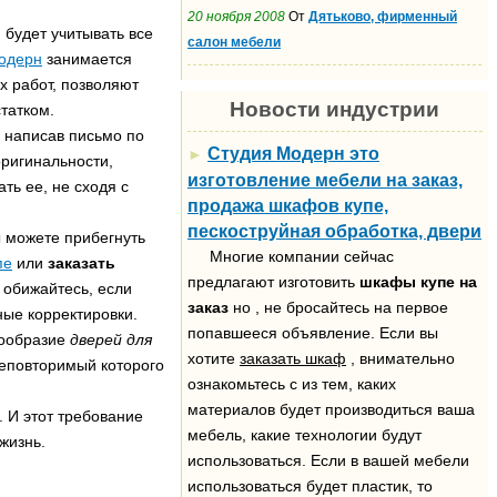
20 ноября 2008
От
Дятьково, фирменный
будет учитывать все
салон мебели
одерн
занимается
х работ, позволяют
Новости индустрии
татком.
и написав письмо по
Студия Модерн это
►
оригинальности,
изготовление мебели на заказ,
ть ее, не сходя с
продажа шкафов купе,
пескоструйная обработка, двери
 можете прибегнуть
Многие компании сейчас
пе
или
заказать
предлагают изготовить
шкафы купе на
 обижайтесь, если
заказ
но , не бросайтесь на первое
ые корректировки.
попавшееся объявление. Если вы
нообразие
дверей для
хотите
заказать шкаф
, внимательно
 неповторимый которого
ознакомьтесь с из тем, каких
материалов будет производиться ваша
 И этот требование
мебель, какие технологии будут
жизнь.
использоваться. Если в вашей мебели
использоваться будет пластик, то