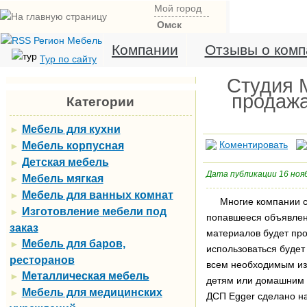
Мой город
Омск
Компании
Отзывы о комп
Тур по сайту
Студия М
продажа
Категории
Мебель для кухни
►
Коментировать
Мебель корпусная
►
Детская мебель
►
Дата публикации 16 ноя
Мебель мягкая
►
Мебель для ванных комнат
►
Многие компании се
Изготовление мебели под
►
попавшееся объявлен
заказ
материалов будет про
Мебель для баров,
►
использоваться будет
ресторанов
всем необходимым из 
Металлическая мебель
►
детям или домашним 
Мебель для медицинских
►
ДСП Egger сделано н