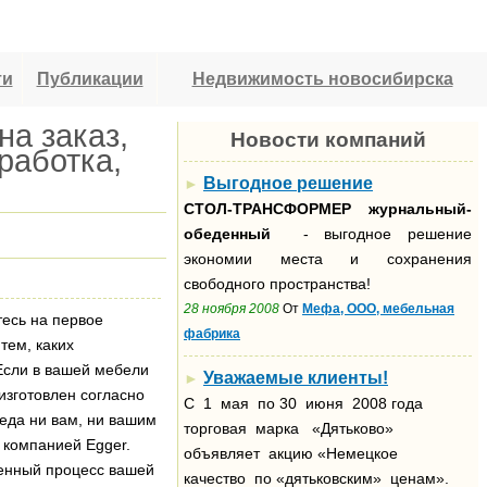
ти
Публикации
Недвижимость новосибирска
на заказ,
Новости компаний
работка,
Выгодное решение
►
СТОЛ-ТРАНСФОРМЕР
журнальный-
обеденный
- выгодное решение
экономии места и сохранения
свободного пространства!
28 ноября 2008
От
Мефа, ООО, мебельная
тесь на первое
фабрика
тем, каких
 Если в вашей мебели
Уважаемые клиенты!
►
изготовлен согласно
С 1 мая по 30 июня 2008 года
еда ни вам, ни вашим
торговая марка «Дятьково»
компанией Egger.
объявляет акцию «Немецкое
ненный процесс вашей
качество по «дятьковским» ценам».