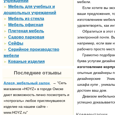
учреждений
мебели.
Мебель для учебных и
►
Если хотите вы экскл
дошкольных учреждений
ваши предложения, т
Мебель из стекла
►
изготовлением мебели
Мебель офисная
►
удовлетворять, как и
Плетеная мебель
►
Обратиться в этот са
Садово парковая
►
электронной почте. В
Сейфы
например, если вам н
►
рабочего просто мест
Серийное производство
►
Грамотно подобранна
мебели
буква услугам дизайн
Кованые изделия
►
изготовление корпу
Последние отзывы
опытные дизайнеры п
дизайнерские Уникал
Алеся, мебельный салон
→ "Сеть
шкафа купе
, уникаль
магазинов «HOYZ» в городе Омске
достоин ваш дом.
дают возможность лично посмотреть и
Девизом мебельного 
«потрогать» любое приглянувшееся
успешно доказывается
изделие на нашем сайте -
www.HOYZ.ru"
Комментарии