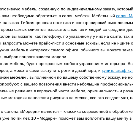
юзивную мебель, созданную по индивидуальному заказу, который 
о вам необходимо обратиться в салон мебели. Мебельный
салон М
 на заказ. Гибкая ценовая политика и спектр широкий выполняемы
нтересы самых клиентов, взыскательных так и людей со средним дос
лон вы можете, как телефону, по указанному у них на сайте, так 
ы запросить можете прайс-лист и основные эскизы, если не ищите 
ужна мебель в интересах самого офиса, обычного вы можете заказа
а, выбрав понравившиеся модели.
я мебель, будет прекрасным любого украшением интерьера. Вы
еров, а можете сами выступить роли в дизайнера, и
купить шкаф ку
сной мебели
, выполненной по вашему собственному эскизу, не но
опробуют, с вашего позволения внести небольшие профессиональн
ьные решения в корпусной части мебели, оригинальность и раз
ные методики нанесения рисунков на стекло, все это создаст уют,
салона «Модерн» является – классика современной в обработке.
 уже почти лет. 10 «Модерн» поможет вам воплотить вашу мечту в 