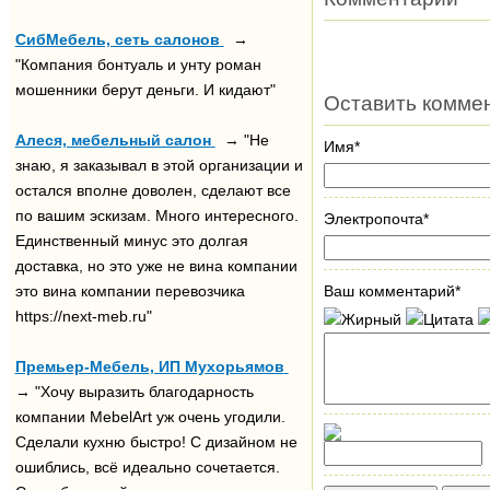
СибМебель, сеть салонов
→
"Компания бонтуаль и унту роман
мошенники берут деньги. И кидают"
Оставить комме
Алеся, мебельный салон
→ "Не
Имя*
знаю, я заказывал в этой организации и
остался вполне доволен, сделают все
по вашим эскизам. Много интересного.
Электропочта*
Единственный минус это долгая
доставка, но это уже не вина компании
это вина компании перевозчика
Ваш комментарий*
https://next-meb.ru"
Премьер-Мебель, ИП Мухорьямов
→ "Хочу выразить благодарность
компании MebelArt уж очень угодили.
Сделали кухню быстро! С дизайном не
ошиблись, всё идеально сочетается.