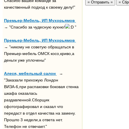
Спасибо вашей команде за
качественный подход к своему делу!"
Премьер-Мебель, ИП Мухорьямов
→ "Спасибо за чудесную кухню!
"
Премьер-Мебель, ИП Мухорьямов
→ "никому не советую обращаться в
Премьер-мебель ОМСК косо,криво,а
деньги уже уплочены"
Алеся, мебельный салон
→
"Заказали прихожую Лондон
ВИЗА-6,при распаковки боковая стенка
шкафа оказалась
раздавленной.Сборщик
сфотографировал и сказал что
передаст в отдел качества на замену.
Прошло 3 недели,а ответа нет.
Телефон не отвечает."