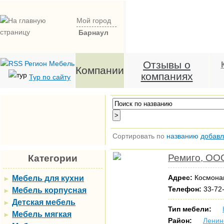
Мой город
Барнаул
Отзывы о
Компании
компаниях
Тур по сайту
Сортировать по
названию
добав
Ремиго, ОО
Категории
Адрес:
Космонав
Мебель для кухни
►
Телефон:
33-72-
Мебель корпусная
►
Детская мебель
►
Тип мебели:
Мебель мягкая
►
Район:
Ленин