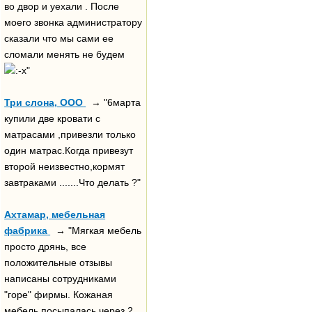
во двор и уехали . После
моего звонка администратору
сказали что мы сами ее
сломали менять не будем
"
Три слона, ООО
→ "6марта
купили две кровати с
матрасами ,привезли только
один матрас.Когда привезут
второй неизвестно,кормят
завтраками .......Что делать ?"
Ахтамар, мебельная
фабрика
→ "Мягкая мебель
просто дрянь, все
положительные отзывы
написаны сотрудниками
"горе" фирмы. Кожаная
мебель посыпалась через 2