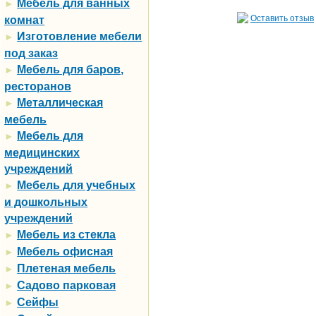
Мебель для ванных
►
Оставить отзыв
комнат
Изготовление мебели
►
под заказ
Мебель для баров,
►
ресторанов
Металлическая
►
мебель
Мебель для
►
медицинских
учреждений
Мебель для учебных
►
и дошкольных
учреждений
Мебель из стекла
►
Мебель офисная
►
Плетеная мебель
►
Садово парковая
►
Сейфы
►