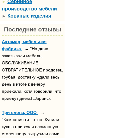
Серийное
►
производство мебели
Кованые изделия
►
Последние отзывы
Ахтамар, мебельная
фабрика
→ "На днях
заказывали мебель,
ОБСЛУЖИВАНИЕ
ОТВРАТИТЕЛЬНОЕ продовец
грубая, доставку ждали весь
день в итоге к вечеру
приехали, хотя говорили, что
приедут днём.Г.Заринск "
Три слона, ООО
→
"Кампания ги...в..но. Купили
кухню привезли сломанную
столешницу выгрузили сами