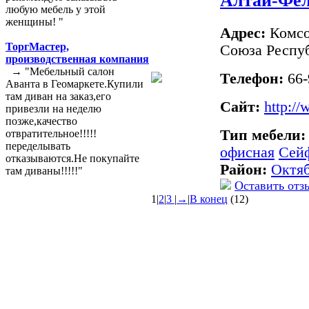
Алтай-Фел
любую мебель у этой
женщины! "
Адрес:
Комсо
ТоргМастер,
Союза Респу
производственная компания
→ "Мебельный салон
Телефон:
66-
Аванта в Геомаркете.Купили
там диван на заказ,его
Сайт:
http://
привезли на неделю
позже,качество
Тип мебели
отвратительное!!!!!
переделывать
офисная
Сей
отказываются.Не покупайте
Район:
Октя
там диваны!!!!!"
Оставить отз
1
|
2
|
3
|
→
|
В конец
(12)