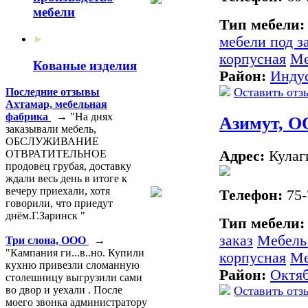
мебели
Тип мебели
►
мебели под з
корпусная
Ме
Кованые изделия
Район:
Инду
Оставить отз
Последние отзывы
Ахтамар, мебельная
фабрика
→ "На днях
Азимут, 
заказывали мебель,
ОБСЛУЖИВАНИЕ
Адрес:
Кулаги
ОТВРАТИТЕЛЬНОЕ
продовец грубая, доставку
ждали весь день в итоге к
вечеру приехали, хотя
Телефон:
75-
говорили, что приедут
днём.Г.Заринск "
Тип мебели
заказ
Мебель 
Три слона, ООО
→
"Кампания ги...в..но. Купили
корпусная
Ме
кухню привезли сломанную
Район:
Октя
столешницу выгрузили сами
Оставить отз
во двор и уехали . После
моего звонка администратору