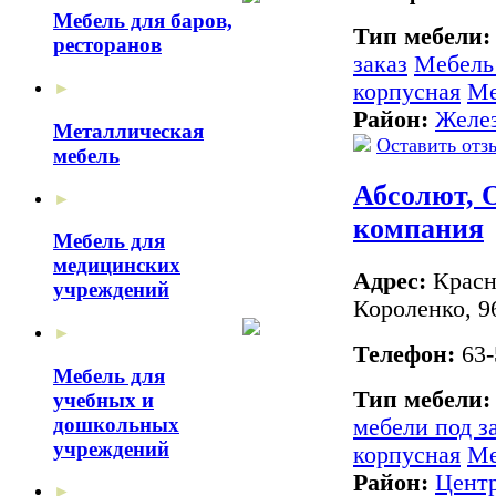
Мебель для баров,
Тип мебели
ресторанов
заказ
Мебель
корпусная
Ме
►
Район:
Желе
Металлическая
Оставить отз
мебель
Абсолют, 
►
компания
Мебель для
медицинских
Адрес:
Красно
учреждений
Короленко, 9
►
Телефон:
63-
Мебель для
Тип мебели
учебных и
дошкольных
мебели под з
учреждений
корпусная
Ме
Район:
Цент
►