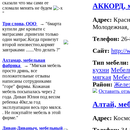
сказали что мы сами ее
АККОРД, 
сломали менять не будем
"
Адрес:
Красно
Три слона, ООО
→ "6марта
Молодежная,
купили две кровати с
матрасами ,привезли только
Телефон:
26-
один матрас.Когда привезут
второй неизвестно,кормят
Сайт:
http://
завтраками .......Что делать ?"
Ахтамар, мебельная
Тип мебели
фабрика
→ "Мягкая мебель
кухни
Мебель
просто дрянь, все
положительные отзывы
мягкая
Мебел
написаны сотрудниками
Район:
Желе
"горе" фирмы. Кожаная
Оставить отз
мебель посыпалась через 2
года. Диван Юлия под весом
ребенка 40кг,за год
Алтай, ме
эксплуатации весь про мялся.
. Не покупайте мебель в этой
Адрес:
Космо
фирме."
Диван-Диваныч, мебельный
Телефон:
34-