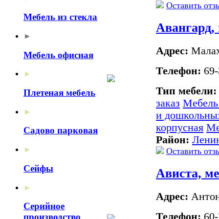
Оставить отз
Мебель из стекла
Авангард,
►
Адрес:
Малахо
Мебель офисная
Телефон:
69-
►
Тип мебели
Плетеная мебель
заказ
Мебель
►
и дошкольны
корпусная
Ме
Садово парковая
Район:
Лени
►
Оставить отз
Сейфы
Ависта, м
►
Адрес:
Антон
Серийное
Телефон:
60-
производство