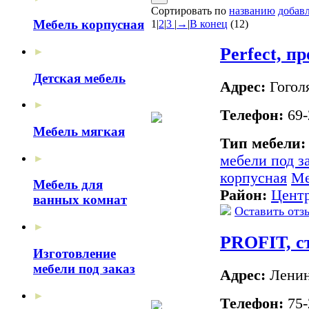
Сортировать по
названию
добав
Мебель корпусная
1
|
2
|
3
|
→
|
В конец
(12)
Perfect, п
►
Детская мебель
Адрес:
Гогол
►
Телефон:
69-
Мебель мягкая
Тип мебели
►
мебели под з
корпусная
Ме
Мебель для
Район:
Цент
ванных комнат
Оставить отз
►
PROFIT, с
Изготовление
мебели под заказ
Адрес:
Ленин
►
Телефон:
75-