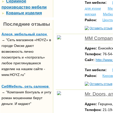
Серийное
►
Тип мебели:
производство мебели
для кухни
Ме
Кованые изделия
►
мягкая
Мебе
Район:
Центр
Последние отзывы
Оставить отзыв
Алеся, мебельный салон
MM Company
→ "Сеть магазинов «HOYZ» в
городе Омске дают
Адрес:
Енисейск
возможность лично
Телефон:
76-54-
посмотреть и «потрогать»
Сайт:
http://www
любое приглянувшееся
изделие на нашем сайте -
Тип мебели:
www.HOYZ.ru"
Район:
Киров
Оставить отзыв
СибМебель, сеть салонов
→ "Компания бонтуаль и унту
Mr. Doors, 
роман мошенники берут
деньги. И кидают"
Адрес:
Герцена
Телефон:
21-19-