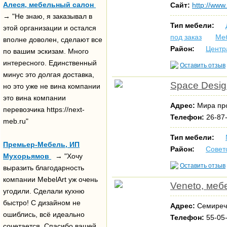
Алеся, мебельный салон
Сайт:
http://www
→ "Не знаю, я заказывал в
Тип мебели:
этой организации и остался
под заказ
Ме
вполне доволен, сделают все
Район:
Центр
по вашим эскизам. Много
интересного. Единственный
Оставить отзыв
минус это долгая доставка,
Space Desig
но это уже не вина компании
это вина компании
Адрес:
Мира про
перевозчика https://next-
Телефон:
26-87
meb.ru"
Тип мебели:
Премьер-Мебель, ИП
Район:
Совет
Мухорьямов
→ "Хочу
Оставить отзыв
выразить благодарность
компании MebelArt уж очень
Veneto, меб
угодили. Сделали кухню
быстро! С дизайном не
Адрес:
Семиреч
ошиблись, всё идеально
Телефон:
55-05
сочетается. Спасибо вашей