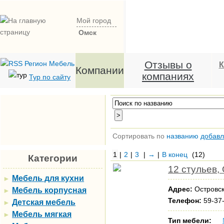
Мой город
Омск
Отзывы о
К
Компании
компаниях
Тур по сайту
Сортировать по
названию
добав
1
|
2
|
3
|
→
|
В конец
(12)
Категории
12 стульев
Мебель для кухни
►
Адрес:
Островск
Мебель корпусная
►
Телефон:
59-37-
Детская мебель
►
Мебель мягкая
►
Тип мебели: