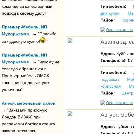
команде за качественный
Тип мебели:
подход к своему делу!"
для кухни
Ме
Район:
Киров
Премьер-Мебель, ИП
Оставить отзыв
Мухорьямов
→ "Спасибо
Авангард, с
за чудесную кухню!
"
Адрес:
Куйбыше
Премьер-Мебель, ИП
Телефон:
58-07-
Мухорьямов
→ "никому не
советую обращаться в
Тип мебели:
Премьер-мебель ОМСК
под заказ
Меб
косо,криво,а деньги уже
корпусная
Ме
уплочены"
Район:
Центр
Алеся, мебельный салон
Оставить отзыв
→ "Заказали прихожую
Август, меб
Лондон ВИЗА-6,при
распаковки боковая стенка
Адрес:
Губкина 
шкафа оказалась
Телефон:
47-03