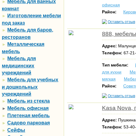
Мебель для ванных
►
офисная
комнат
Район:
Киров
Изготовление мебели
►
Оставить отзыв
под заказ
Мебель для баров,
►
888, мебел
ресторанов
Металлическая
►
Адрес:
Малунце
мебель
Телефон:
67-21-
Мебель для
►
Тип мебели:
медицинских
для кухни
Ме
учреждений
мягкая
Мебе
Мебель для учебных
►
Район:
Совет
и дошкольных
учреждений
Оставить отзыв
Мебель из стекла
►
Kasa Nova, 
Мебель офисная
►
Плетеная мебель
►
Адрес:
Пушкина
Садово парковая
►
Телефон:
53-40-
Сейфы
►