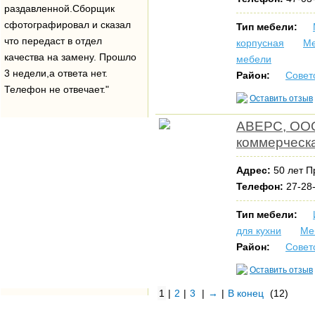
раздавленной.Сборщик
сфотографировал и сказал
Тип мебели:
что передаст в отдел
корпусная
Ме
качества на замену. Прошло
мебели
3 недели,а ответа нет.
Район:
Совет
Телефон не отвечает."
Оставить отзыв
АВЕРС, ООО
коммерческ
Адрес:
50 лет П
Телефон:
27-28
Тип мебели:
для кухни
Ме
Район:
Совет
Оставить отзыв
1
|
2
|
3
|
→
|
В конец
(12)