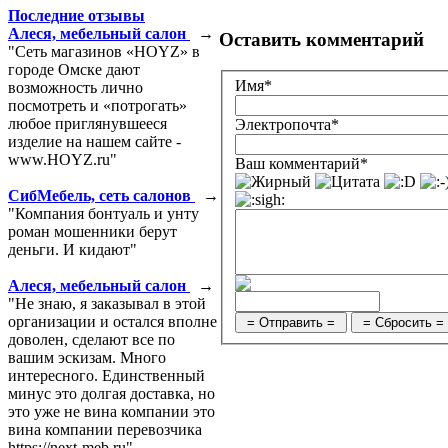
Последние отзывы
Алеся, мебельный салон
→
Оставить комментарий
"Сеть магазинов «HOYZ» в
городе Омске дают
Имя*
возможность лично
посмотреть и «потрогать»
любое приглянувшееся
Электропочта*
изделие на нашем сайте -
www.HOYZ.ru"
Ваш комментарий*
СибМебель, сеть салонов
→
"Компания бонтуаль и унту
роман мошенники берут
деньги. И кидают"
Алеся, мебельный салон
→
"Не знаю, я заказывал в этой
организации и остался вполне
доволен, сделают все по
вашим эскизам. Много
интересного. Единственный
минус это долгая доставка, но
это уже не вина компании это
вина компании перевозчика
https://next-meb.ru"