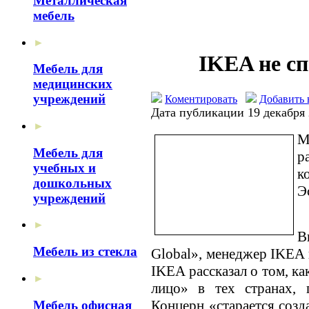
Металлическая
мебель
►
IKEA не с
Мебель для
медицинских
учреждений
Коментировать
Добавить 
Дата публикации 19 декабря
►
М
Мебель для
р
учебных и
к
дошкольных
Э
учреждений
►
В
Мебель из стекла
Global», менеджер IKEA 
IKEA рассказал о том, к
►
лицо» в тех странах, 
Концерн «старается созд
Мебель офисная