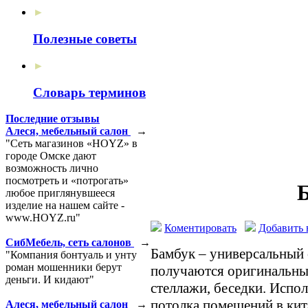
►
Полезные советы
►
Словарь терминов
Последние отзывы
Алеся, мебельный салон
→
"Сеть магазинов «HOYZ» в
городе Омске дают
возможность лично
посмотреть и «потрогать»
любое приглянувшееся
изделие на нашем сайте -
www.HOYZ.ru"
Коментировать
Добавить 
СибМебель, сеть салонов
→
Бамбук – универсальный 
"Компания бонтуаль и унту
роман мошенники берут
получаются оригинальные
деньги. И кидают"
стеллажи, беседки. Испо
потолка помещений в кит
Алеся, мебельный салон
→