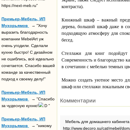
https://next-meb.ru"
контраста).
Премьер-Мебель, ИП
Книжный шкаф – важный предме
Мухорьямов
→ "Хочу
дерева, большой шкаф даже в со
выразить благодарность
подходящую атмосферу для спок
компании MebelArt уж
бесед.
очень угодили. Сделали
кухню быстро! С дизайном
Стеллажи для книг подойдут д
не ошиблись, всё идеально
Современность и благородство ка
сочетается. Спасибо вашей
в сочетании с мебелью темных цв
команде за качественный
подход к своему делу!"
Можно создать уютное место дл
шкаф или стеллажи локальным све
Премьер-Мебель, ИП
Мухорьямов
→ "Спасибо
Комментарии
за чудесную кухню!
"
Премьер-Мебель, ИП
Мебель для домашнего кабинета
Мухорьямов
→ "никому
http://www.decoro.su/cat/mebel/dom