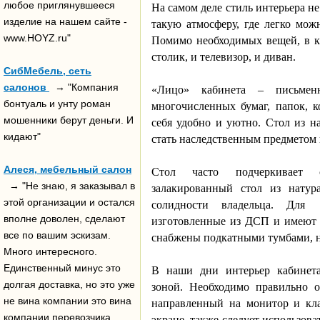
любое приглянувшееся
На самом деле стиль интерьера не
изделие на нашем сайте -
такую атмосферу, где легко мож
www.HOYZ.ru"
Помимо необходимых вещей, в к
столик, и телевизор, и диван.
СибМебель, сеть
салонов
→ "Компания
«Лицо» кабинета – письмен
бонтуаль и унту роман
многочисленных бумаг, папок, к
мошенники берут деньги. И
себя удобно и уютно. Стол из на
кидают"
стать наследственным предметом 
Алеся, мебельный салон
Стол часто подчеркивает 
→ "Не знаю, я заказывал в
залакированный стол из натур
этой организации и остался
солидности владельца. Для
вполне доволен, сделают
изготовленные из ДСП и имеют 
все по вашим эскизам.
снабжены подкатными тумбами,
Много интересного.
Единственный минус это
В наши дни интерьер кабинета
долгая доставка, но это уже
зоной. Необходимо правильно о
не вина компании это вина
направленный на монитор и кла
компании перевозчика
экране, также следует использов