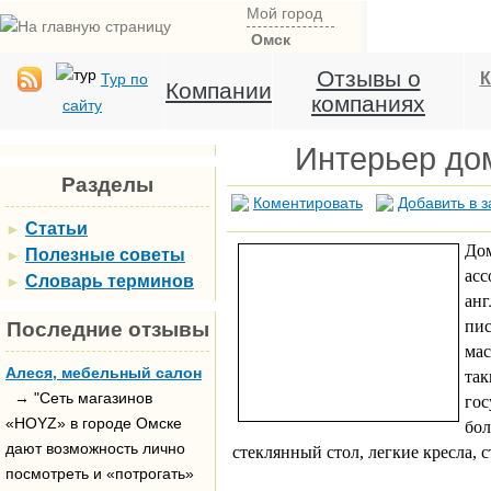
Мой город
Омск
Отзывы о
К
Тур по
Компании
компаниях
сайту
Интерьер до
Разделы
Коментировать
Добавить в з
Статьи
►
Дом
Полезные советы
►
ас
Словарь терминов
►
ан
пи
Последние отзывы
ма
Алеся, мебельный салон
та
→ "Сеть магазинов
гос
«HOYZ» в городе Омске
бо
дают возможность лично
стеклянный стол, легкие кресла,
посмотреть и «потрогать»