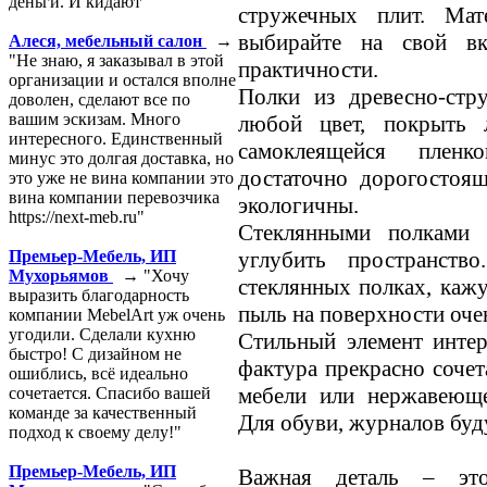
деньги. И кидают"
стружечных плит. Мат
выбирайте на свой вк
Алеся, мебельный салон
→
"Не знаю, я заказывал в этой
практичности.
организации и остался вполне
Полки из древесно-стр
доволен, сделают все по
вашим эскизам. Много
любой цвет, покрыть 
интересного. Единственный
самоклеящейся пленк
минус это долгая доставка, но
достаточно дорогостоя
это уже не вина компании это
вина компании перевозчика
экологичны.
https://next-meb.ru"
Стеклянными полками 
углубить пространство
Премьер-Мебель, ИП
Мухорьямов
→ "Хочу
стеклянных полках, кажу
выразить благодарность
пыль на поверхности очен
компании MebelArt уж очень
угодили. Сделали кухню
Стильный элемент интер
быстро! С дизайном не
фактура прекрасно соче
ошиблись, всё идеально
мебели или нержавеюще
сочетается. Спасибо вашей
команде за качественный
Для обуви, журналов буд
подход к своему делу!"
Премьер-Мебель, ИП
Важная деталь – это