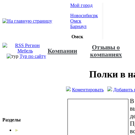
Мой город
Новосибисрк
Омск
Барнаул
Омск
Отзывы о
Компании
компаниях
Тур по сайту
Полки в н
Коментировать
Добавить 
В
в
д
Разделы
П
в
►