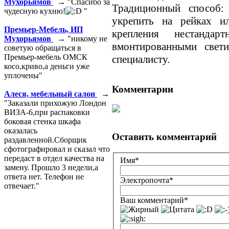
Мухорьямов
→ "Спасибо за
Традиционный способ:
чудесную кухню!
"
укрепить на рейках ил
Премьер-Мебель, ИП
крепления нестанда
Мухорьямов
→ "никому не
вмонтированными свети
советую обращаться в
Премьер-мебель ОМСК
специалисту.
косо,криво,а деньги уже
уплочены"
Комментарии
Алеся, мебельный салон
→
"Заказали прихожую Лондон
ВИЗА-6,при распаковки
боковая стенка шкафа
оказалась
Оставить комментарий
раздавленной.Сборщик
сфотографировал и сказал что
передаст в отдел качества на
Имя*
замену. Прошло 3 недели,а
ответа нет. Телефон не
Электропочта*
отвечает."
Ваш комментарий*