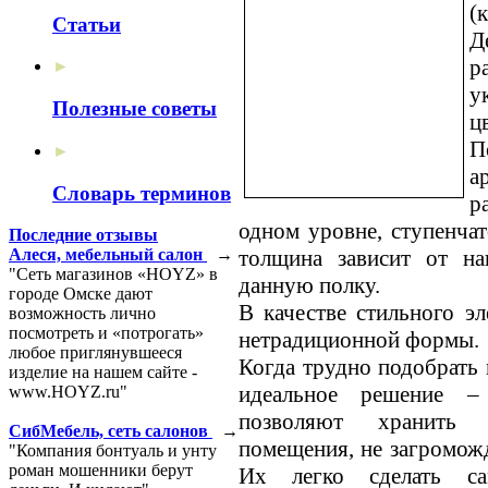
(
Статьи
Д
р
►
у
Полезные советы
ц
П
►
а
Словарь терминов
р
одном уровне, ступенчат
Последние отзывы
толщина зависит от на
Алеся, мебельный салон
→
"Сеть магазинов «HOYZ» в
данную полку.
городе Омске дают
В качестве стильного э
возможность лично
посмотреть и «потрогать»
нетрадиционной формы.
любое приглянувшееся
Когда трудно подобрать
изделие на нашем сайте -
идеальное решение –
www.HOYZ.ru"
позволяют хранить 
СибМебель, сеть салонов
→
помещения, не загроможд
"Компания бонтуаль и унту
роман мошенники берут
Их легко сделать са