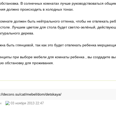
обстановка. В солнечных комнатах лучше руководствоваться общи
я должно происходить в холодных тонах.
 комнате должен быть нейтрального оттенка, чтобы не отвлекать ре
столе. Лучшим цветом для стола будет светло-зелёный, действую
атурального дерева.
жна быть глянцевой, так как это будет отвлекать ребенка мерцающ
ципы при выборе мебели для комнаты ребенка , вы создадите вы 
ую обстановку для проживания.
//decoro.su/cat/mebel/dom/detskaya/
тин
03 ноября 2013 22:47