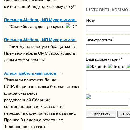
качественный подход к своему делу!"
Оставить комме
Премьер-Мебель, ИП Мухорьямов
Имя*
→ "Спасибо за чудесную кухню!
"
Премьер-Мебель, ИП Мухорьямов
Электропочта*
→ "никому не советую обращаться в
Премьер-мебель ОМСК косо,криво,а
Ваш комментарий*
деньги уже уплочены"
Алеся, мебельный салон
→
"Заказали прихожую Лондон
ВИЗА-6,при распаковки боковая стенка
шкафа оказалась
раздавленной.Сборщик
сфотографировал и сказал что
передаст в отдел качества на замену.
Прошло 3 недели,а ответа нет.
Телефон не отвечает."