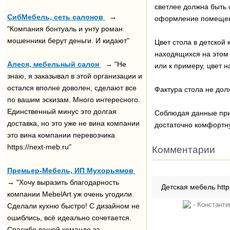
светлее должна быть 
СибМебель, сеть салонов
→
оформление помещени
"Компания бонтуаль и унту роман
мошенники берут деньги. И кидают"
Цвет стола в детской
находящихся на этом 
Алеся, мебельный салон
→ "Не
или к примеру, цвет н
знаю, я заказывал в этой организации и
остался вполне доволен, сделают все
Фактура стола не дол
по вашим эскизам. Много интересного.
Единственный минус это долгая
Соблюдая данные прин
доставка, но это уже не вина компании
достаточно комфортн
это вина компании перевозчика
https://next-meb.ru"
Комментарии
Премьер-Мебель, ИП Мухорьямов
→ "Хочу выразить благодарность
Детская мебель http:
компании MebelArt уж очень угодили.
- Констан
Сделали кухню быстро! С дизайном не
ошиблись, всё идеально сочетается.
Спасибо вашей команде за