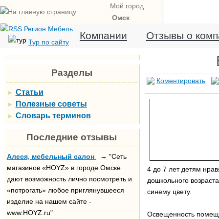
Мой город
Омск
Компании
Отзывы о комп
Тур по сайту
Разделы
Коментировать
Статьи
►
Полезные советы
►
Словарь терминов
►
Последние отзывы
Алеся, мебельный салон
→ "Сеть
магазинов «HOYZ» в городе Омске
4 до 7 лет детям нра
дают возможность лично посмотреть и
дошкольного возраста
«потрогать» любое приглянувшееся
синему цвету.
изделие на нашем сайте -
www.HOYZ.ru"
Освещенность помещен