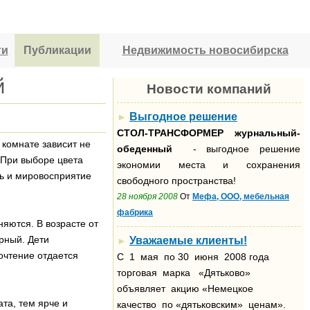
ти
Публикации
Недвижимость новосибирска
й
Новости компаний
Выгодное решение
►
СТОЛ-ТРАНСФОРМЕР
журнальный-
 комнате зависит не
обеденный
- выгодное решение
 При выборе цвета
экономии места и сохранения
ь и мировосприятие
свободного пространства!
28 ноября 2008
От
Мефа, ООО, мебельная
фабрика
яются. В возрасте от
урный. Дети
Уважаемые клиенты!
►
очтение отдается
С 1 мая по 30 июня 2008 года
торговая марка «Дятьково»
объявляет акцию «Немецкое
та, тем ярче и
качество по «дятьковским» ценам».