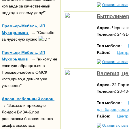
Оставить отзыв
команде за качественный
подход к своему делу!"
Бытполимер,
Премьер-Мебель, ИП
Адрес:
Чернышев
Мухорьямов
→ "Спасибо
Телефон:
24-91-
за чудесную кухню!
"
Тип мебели:
Премьер-Мебель, ИП
Район:
Центр
Мухорьямов
→ "никому не
Оставить отзыв
советую обращаться в
Премьер-мебель ОМСК
Валерия, це
косо,криво,а деньги уже
Адрес:
22 Портс
уплочены"
Телефон:
28-43
Алеся, мебельный салон
Тип мебели:
→ "Заказали прихожую
для баров, рест
Лондон ВИЗА-6,при
Район:
Центр
распаковки боковая стенка
шкафа оказалась
Оставить отзыв