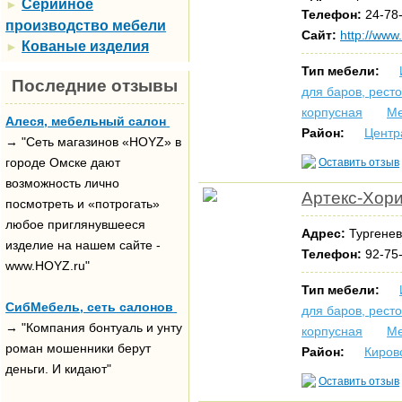
Серийное
►
Телефон:
24-78
производство мебели
Сайт:
http://www
Кованые изделия
►
Тип мебели:
Последние отзывы
для баров, рест
корпусная
Ме
Алеся, мебельный салон
Район:
Центр
→ "Сеть магазинов «HOYZ» в
городе Омске дают
Оставить отзыв
возможность лично
Артекс-Хори
посмотреть и «потрогать»
любое приглянувшееся
Адрес:
Тургенев
изделие на нашем сайте -
Телефон:
92-75
www.HOYZ.ru"
Тип мебели:
СибМебель, сеть салонов
для баров, рест
→ "Компания бонтуаль и унту
корпусная
Ме
роман мошенники берут
Район:
Киров
деньги. И кидают"
Оставить отзыв