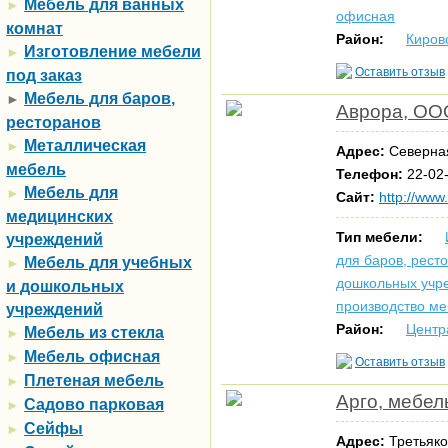
Мебель для ванных
►
офисная
комнат
Район:
Киров
Изготовление мебели
►
Оставить отзыв
под заказ
Мебель для баров,
►
Аврора, ОО
ресторанов
Металлическая
►
Адрес:
Северная
мебель
Телефон:
22-02-
Мебель для
►
Сайт:
http://www
медицинских
Тип мебели:
учреждений
для баров, рест
Мебель для учебных
►
дошкольных учр
и дошкольных
производство м
учреждений
Район:
Центр
Мебель из стекла
►
Мебель офисная
►
Оставить отзыв
Плетеная мебель
►
Арго, мебел
Садово парковая
►
Сейфы
►
Адрес:
Третьяко