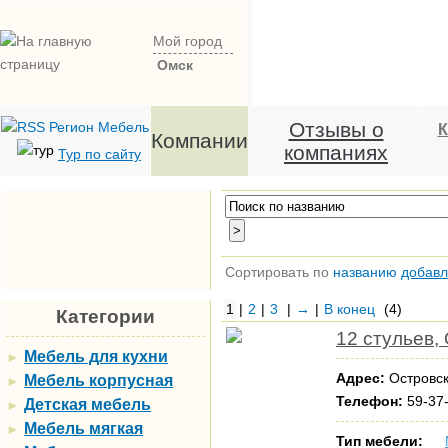
Мой город
Омск
Отзывы о
К
Компании
компаниях
Тур по сайту
Сортировать по
названию
добав
1
|
2
|
3
|
→
|
В конец
(4)
Категории
12 стульев
Мебель для кухни
►
Адрес:
Островск
Мебель корпусная
►
Телефон:
59-37-
Детская мебель
►
Мебель мягкая
►
Тип мебели: