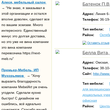
Алеся, мебельный салон
Батенок П.В
→ "Не знаю, я заказывал в
этой организации и остался
Адрес:
Линия 6-
вполне доволен, сделают все
Телефон:
36-19-
по вашим эскизам. Много
Тип мебели:
интересного. Единственный
Район:
Октяб
минус это долгая доставка,
но это уже не вина компании
Оставить отзыв
это вина компании
Белла Вита,
перевозчика https://next-
meb.ru"
Адрес:
Омская, 
Телефон:
38-10-
Премьер-Мебель, ИП
Сайт:
http://www.
Мухорьямов
→ "Хочу
выразить благодарность
Тип мебели:
компании MebelArt уж очень
для медицински
угодили. Сделали кухню
дошкольных учр
быстро! С дизайном не
офисная
ошиблись, всё идеально
Район:
Центр
сочетается. Спасибо вашей