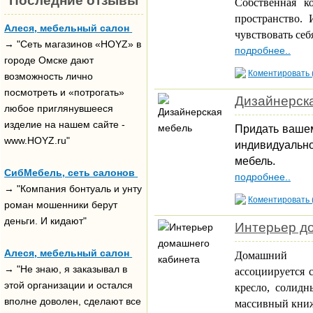
Последние отзывы
Собственная к
пространство. 
Алеся, мебельный салон
чувствовать себ
→ "Сеть магазинов «HOYZ» в
подробнее..
городе Омске дают
Коментировать 
возможность лично
посмотреть и «потрогать»
Дизайнерск
любое приглянувшееся
изделие на нашем сайте -
Придать вашем
www.HOYZ.ru"
индивидуаль
мебель.
СибМебель, сеть салонов
подробнее..
→ "Компания бонтуаль и унту
Коментировать 
роман мошенники берут
деньги. И кидают"
Интерьер д
Алеся, мебельный салон
Домашний ка
→ "Не знаю, я заказывал в
ассоциируется 
этой организации и остался
кресло, солидн
вполне доволен, сделают все
массивный кни