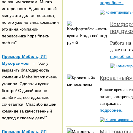
по вашим эскизам. Много
подробнее..
интересного. Единственный
Коментировать 
минус это долгая доставка,
но это уже не вина компании
Комфорт
это вина компании
под рук
перевозчика https://next-
meb.ru"
Работа на
даже на те
Премьер-Мебель, ИП
подробнее.
Мухорьямов
→ "Хочу
Коментиро
выразить благодарность
компании MebelArt уж очень
Кроватный»
угодили. Сделали кухню
В наше время в сп
быстро! С дизайном не
читать, смотреть 
ошиблись, всё идеально
завтракать…
сочетается. Спасибо вашей
подробнее..
команде за качественный
подход к своему делу!"
Коментировать 
Материалы 
Премьер-Мебель, ИП