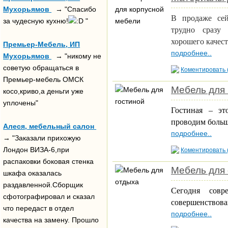
Мухорьямов
→ "Спасибо
В продаже се
за чудесную кухню!
"
трудно сразу 
хорошего качеств
Премьер-Мебель, ИП
подробнее..
Мухорьямов
→ "никому не
советую обращаться в
Коментировать 
Премьер-мебель ОМСК
Мебель для 
косо,криво,а деньги уже
уплочены"
Гостиная – э
проводим больш
Алеся, мебельный салон
подробнее..
→ "Заказали прихожую
Лондон ВИЗА-6,при
Коментировать 
распаковки боковая стенка
Мебель для
шкафа оказалась
раздавленной.Сборщик
Сегодня совр
сфотографировал и сказал
совершенствова
что передаст в отдел
подробнее..
качества на замену. Прошло