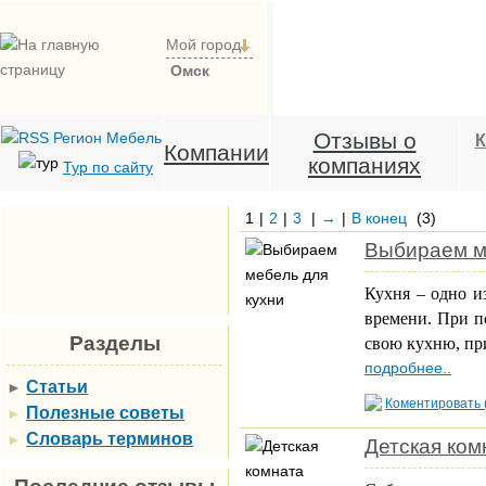
Мой город
Омск
Отзывы о
К
Компании
компаниях
Тур по сайту
1
|
2
|
3
|
→
|
В конец
(3)
Выбираем м
Кухня – одно и
времени. При п
Разделы
свою кухню, при
подробнее..
Статьи
►
Коментировать 
Полезные советы
►
Словарь терминов
►
Детская ком