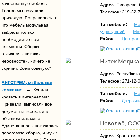
качественную мебель.
Адрес:
Писарева, 6
Только мы покупали
Телефон:
219-52-7
прихожую. Понравилось то,
Тип мебели:
Ме
что мебель модульная,
учреждений
Ме
выбрали только
Район:
Централ
необходимые нам
элементы. Сборка
Оставить отзыв
(0
отличная - никаких
Нитек Медика
неровностей, ничего не
скрипит. Всем советую."
Адрес:
Республика
Телефон:
271-12-0
АНГСТРЕМ, мебельная
компания
→ "Купили
Тип мебели:
Ме
кровать в интернет маг.
Район:
Дзержин
Привезли, выписали все
документы, все как и в
Оставить отзыв
(0
обычном магазине..
Новолаб, ОО
Единственное - показалась
дороговата сборка, и муж с
Адрес:
Кропоткина