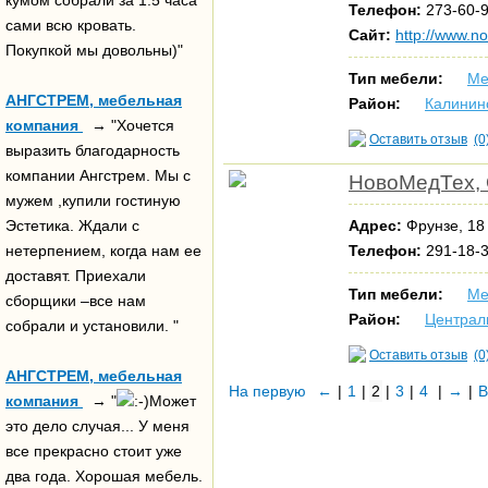
кумом собрали за 1.5 часа
Телефон:
273-60-9
сами всю кровать.
Сайт:
http://www.no
Покупкой мы довольны)"
Тип мебели:
Ме
АНГСТРЕМ, мебельная
Район:
Калинин
компания
→ "Хочется
Оставить отзыв
(0
выразить благодарность
компании Ангстрем. Мы с
НовоМедТех,
мужем ,купили гостиную
Эстетика. Ждали с
Адрес:
Фрунзе, 1
нетерпением, когда нам ее
Телефон:
291-18-3
доставят. Приехали
Тип мебели:
Ме
сборщики –все нам
Район:
Централ
собрали и установили. "
Оставить отзыв
(0
АНГСТРЕМ, мебельная
На первую
←
|
1
|
2
|
3
|
4
|
→
|
В
компания
→ "
Может
это дело случая... У меня
все прекрасно стоит уже
два года. Хорошая мебель.