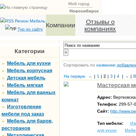
Мой город
Новосибирск
Отзывы о
Компании
компаниях
Тур по сайту
Категории
Мебель для кухни
►
Сортировать по
названию
добавле
Мебель корпусная
►
На первую
←
|
1
|
2
|
3
|
4
|
→
|
В
Детская мебель
►
Мастерская м
Мебель мягкая
►
Мебель для ванных
►
Адрес:
Вертковска
комнат
Телефон:
299-57-0
Изготовление
►
Сайт:
http://www.pe
мебели под заказ
Мебель для баров,
►
Тип мебели:
Из
ресторанов
для кухни
Мебе
Металлическая
►