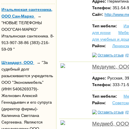
Адрес:
Пермитина
Телефон:
351-54-9
Итальянская сантехника,
Сайт:
http://www.m
ООО Сан-Марко
→
"НОВЫЕ ТЕЛЕФОНЫ
Тип мебели:
Из
ООО"САН-МАРКО"
для кухни
Мебе
Итальянская сантехника. 8-
для учебных и дош
913-907-38-86 (383)-216-
Район:
Ленинск
59-09 "
Оставить отзыв
(0
Штандарт, ООО
→ "За
Медиумс, ОО
судебный долг
разыскиваются учредитель
Адрес:
Русская, 39
ООО "Экономмебель"
Телефон:
333-71-5
(ИНН 5406269379)-
Желнович Алексей
Тип мебели:
Ме
Геннадьевич и его супруга
Район:
Советск
(директор фирмы)-
Оставить отзыв
(0
Калинина Светлана
Сергеевна. Являются
Медмеб, ООО
учредителями ООО