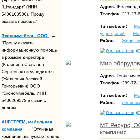
Адрес:
Железнодор
"Штандарт" (ИНН
Телефон:
217-23-6
5406163580). Прошу
оказать помощь."
Тип мебели:
Ме
учреждений
Ме
Экономмебель, ООО
→
Район:
Железн
"Прошу оказать
информационную помощь
Оставить отзыв
(0
в розыске директора
Мир оборудо
(Калинина Светлана
Сергеевна) и учредителя
Адрес:
Геодезичес
(Желнович Алексей
Телефон:
299-72-
Григорьевич) ООО
"Экономмебель, ИНН
Тип мебели:
Ме
5406269379 в связи с
Район:
Ленинск
долгом. "
Оставить отзыв
(0
АНГСТРЕМ, мебельная
МТ Ресурс, О
компания
→ "Отличная
компания
компания, выпускают очень