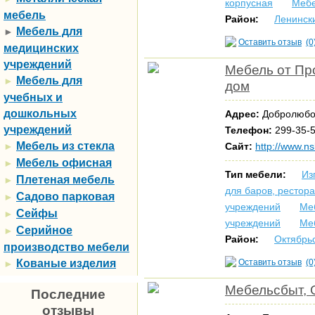
корпусная
Мебе
мебель
Район:
Ленинск
Мебель для
►
Оставить отзыв
(0
медицинских
учреждений
Мебель от Пр
Мебель для
►
дом
учебных и
дошкольных
Адрес:
Добролюбо
учреждений
Телефон:
299-35-
Мебель из стекла
►
Сайт:
http://www.ns
Мебель офисная
►
Тип мебели:
Из
Плетеная мебель
►
для баров, рестор
Садово парковая
►
учреждений
Ме
Сейфы
►
учреждений
Ме
Серийное
►
Район:
Октябрь
производство мебели
Кованые изделия
Оставить отзыв
(0
►
Мебельсбыт, 
Последние
отзывы