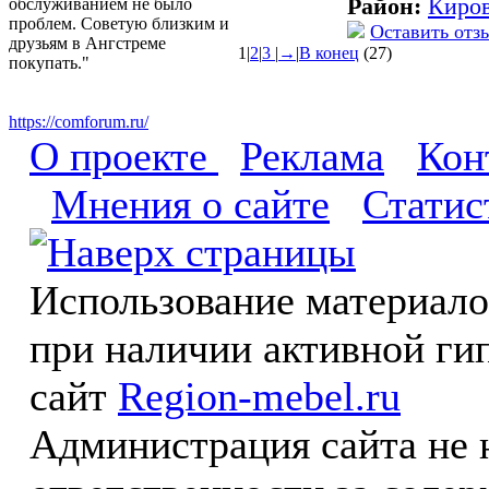
Район:
Киро
обслуживанием не было
проблем. Советую близким и
Оставить отз
друзьям в Ангстреме
1
|
2
|
3
|
→
|
В конец
(27)
покупать."
https://comforum.ru/
О проекте
Реклама
Кон
Мнения о сайте
Статис
Использование материал
при наличии активной ги
сайт
Region-mebel.ru
Администрация сайта не 