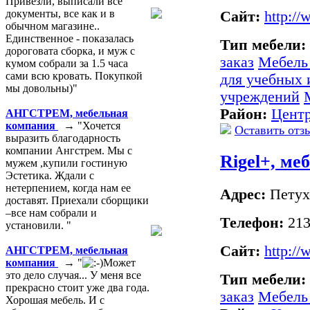
Привезли, выписали все
документы, все как и в
Сайт:
http:/
обычном магазине..
Единственное - показалась
Тип мебели:
дороговата сборка, и муж с
заказ
Мебель 
кумом собрали за 1.5 часа
сами всю кровать. Покупкой
для учебных
мы довольны)"
учреждений
Район:
Цент
АНГСТРЕМ, мебельная
компания
→ "Хочется
Оставить отз
выразить благодарность
компании Ангстрем. Мы с
Rigel+, ме
мужем ,купили гостиную
Эстетика. Ждали с
нетерпением, когда нам ее
Адрес:
Петух
доставят. Приехали сборщики
–все нам собрали и
Телефон:
213
установили. "
Сайт:
http://
АНГСТРЕМ, мебельная
компания
→ "
Может
это дело случая... У меня все
Тип мебели:
прекрасно стоит уже два года.
заказ
Мебель
Хорошая мебель. И с