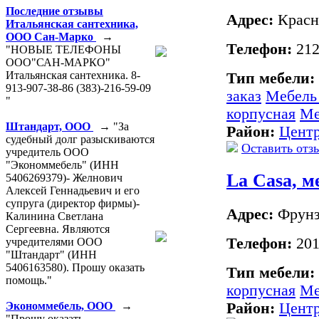
Последние отзывы
Адрес:
Красны
Итальянская сантехника,
ООО Сан-Марко
→
Телефон:
212
"НОВЫЕ ТЕЛЕФОНЫ
ООО"САН-МАРКО"
Итальянская сантехника. 8-
Тип мебели:
913-907-38-86 (383)-216-59-09
заказ
Мебель
"
корпусная
Ме
Штандарт, ООО
→ "За
Район:
Цент
судебный долг разыскиваются
Оставить отз
учредитель ООО
"Экономмебель" (ИНН
La Casa, 
5406269379)- Желнович
Алексей Геннадьевич и его
супруга (директор фирмы)-
Адрес:
Фрунз
Калинина Светлана
Сергеевна. Являются
Телефон:
201
учредителями ООО
"Штандарт" (ИНН
5406163580). Прошу оказать
Тип мебели:
помощь."
корпусная
Ме
Район:
Цент
Экономмебель, ООО
→
"Прошу оказать