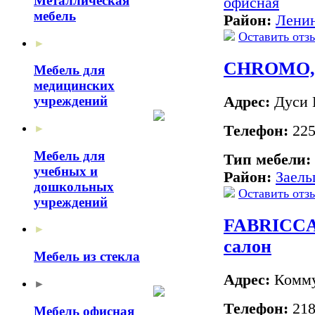
Металлическая
офисная
мебель
Район:
Лени
Оставить отз
►
CHROMO, 
Мебель для
медицинских
Адрес:
Дуси К
учреждений
Телефон:
225
►
Мебель для
Тип мебели:
учебных и
Район:
Заель
дошкольных
Оставить отз
учреждений
FABRICCA
►
салон
Мебель из стекла
Адрес:
Коммун
►
Телефон:
218
Мебель офисная