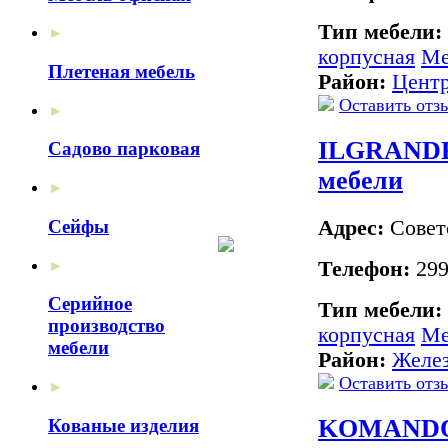
Тип мебели:
►
корпусная
Ме
Плетеная мебель
Район:
Цент
Оставить отз
►
ILGRANDE,
Садово парковая
мебели
►
Адрес:
Советс
Сейфы
►
Телефон:
299
Серийное
Тип мебели:
производство
корпусная
Ме
мебели
Район:
Желе
Оставить отз
►
KOMANDO
Кованые изделия