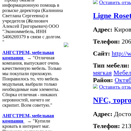
Оставить отз
информационную помощь в
розыске директора (Калинина
Ligne Rose
Светлана Сергеевна) и
учредителя (Желнович
Алексей Григорьевич) ООО
Адрес:
Киров
"Экономмебель, ИНН
5406269379 в связи с долгом.
Телефон:
206
"
Сайт:
http://
АНГСТРЕМ, мебельная
компания
→ "Отличная
компания, выпускают очень
Тип мебели:
качественную мебель. Только
мягкая
Мебел
мы покупали прихожую.
Понравилось то, что мебель
Район:
Октя
модульная, выбрали только
Оставить отз
необходимые нам элементы.
Сборка отличная - никаких
NFC, торг
неровностей, ничего не
скрипит. Всем советую."
Адрес:
Достое
АНГСТРЕМ, мебельная
компания
→ "Купили
Телефон:
213
кровать в интернет маг.