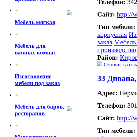
Телефон:
342
►
Сайт:
http:/
Мебель мягкая
Тип мебели:
корпусная
Из
►
заказ
Мебель
Мебель для
производство
ванных комнат
Район:
Киро
Оставить отз
►
Изготовление
33 Дивана
мебели под заказ
Адрес:
Пермит
►
Телефон:
301
Мебель для баров,
ресторанов
Сайт:
http://
►
Тип мебели: