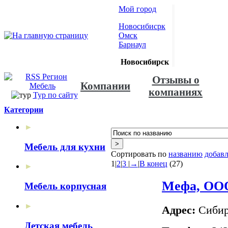
Мой город
Новосибисрк
Омск
Барнаул
Новосибирск
Отзывы о
Компании
компаниях
Тур по сайту
Категории
►
Мебель для кухни
Сортировать по
названию
добав
1
|
2
|
3
|
→
|
В конец
(27)
►
Мефа, ООО
Мебель корпусная
►
Адрес:
Сибиря
Детская мебель