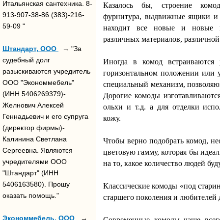
Итальянская сантехника. 8-
Казалось бы, строение комод
913-907-38-86 (383)-216-
фурнитура, выдвижные ящики и 
59-09 "
находит все новые и новые в
различных материалов, различной
Штандарт, ООО
→ "За
судебный долг
Иногда в комод встраиваются 
разыскиваются учредитель
горизонтальном положении или 
ООО "Экономмебель"
специальный механизм, позволя
(ИНН 5406269379)-
Дорогие комоды изготавливаются
Желнович Алексей
ольхи и т.д. а для отделки исп
Геннадьевич и его супруга
кожу.
(директор фирмы)-
Калинина Светлана
Чтобы верно подобрать комод, не
Сергеевна. Являются
цветовую гамму, которая бы идеал
учредителями ООО
на то, какое количество людей буд
"Штандарт" (ИНН
5406163580). Прошу
Классические комоды «под старин
оказать помощь."
старшего поколения и любителей 
Экономмебель, ООО
→
Современные комоды чаще всего