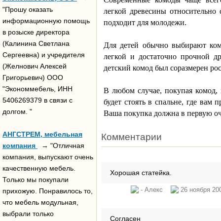
"Прошу оказать
легкой древесины относительно 
информационную помощь
подходит для молодежи.
в розыске директора
(Калинина Светлана
Для детей обычно выбирают ком
Сергеевна) и учредителя
легкой и достаточно прочной д
(Желнович Алексей
детский комод был соразмерен рос
Григорьевич) ООО
"Экономмебель, ИНН
В любом случае, покупая комод,
5406269379 в связи с
будет стоять в спальне, где вам 
долгом. "
Ваша покупка должна в первую оче
АНГСТРЕМ, мебельная
Комментарии
компания
→ "Отличная
компания, выпускают очень
качественную мебель.
Хорошая статейка.
Только мы покупали
- Алекс
26 ноября 200
прихожую. Понравилось то,
что мебель модульная,
выбрали только
Согласен