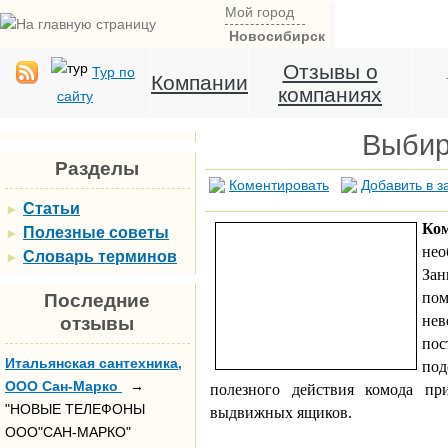
Мой город
Новосибирск
Отзывы о
Тур по
Компании
компаниях
сайту
Выбир
Разделы
Коментировать
Добавить в з
Статьи
►
Ко
Полезные советы
►
не
Словарь терминов
►
Зан
по
Последние
нев
отзывы
пос
Итальянская сантехника,
по
ООО Сан-Марко
→
полезного действия комода пр
"НОВЫЕ ТЕЛЕФОНЫ
выдвижных ящиков.
ООО"САН-МАРКО"