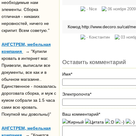
необходимые нам
- Nice
06 ноября 2009
элементы. Сборка
отличная - никаких
неровностей, ничего не
Комод http://www.decoro.su/cat/m
скрипит. Всем советую."
- Константин
03 ноябр
АНГСТРЕМ, мебельная
компания
→ "Купили
кровать в интернет маг.
Оставить комментарий
Привезли, выписали все
документы, все как и в
Имя*
обычном магазине..
Единственное - показалась
дороговата сборка, и муж с
Электропочта*
кумом собрали за 1.5 часа
сами всю кровать.
Ваш комментарий*
Покупкой мы довольны)"
АНГСТРЕМ, мебельная
компания
→ "Хочется